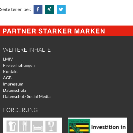
Seite teilen bei:
Share
Share
Tweet
@
@
@
Facebook
Xing
Twitter
WEITERE INHALTE
LMIV
Preiserhöhungen
Kontakt
AGB
Impressum
Datenschutz
Datenschutz Social Media
FÖRDERUNG