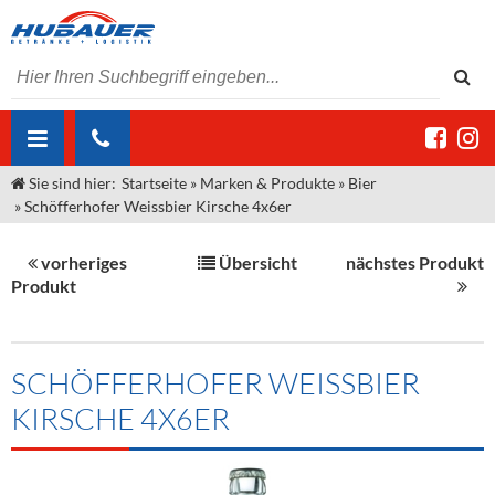
Sie sind hier:
Startseite
»
Marken & Produkte
»
Bier
ÜBER UNS
»
Schöfferhofer Weissbier Kirsche 4x6er
AKTUELLES
Jobs
vorheriges
Übersicht
nächstes Produkt
MARKEN & PRODUKTE
Unser Liefergebiet
Angebote Gastronomie & Großhandel
Produkt
Gastronomie
DIENSTLEISTUNGEN
Unser Team
Innovation - Die Neue Art des Bierzapfens
Weine & Schaumwein
"DroughtMaster"
Großhandel
Kontakt
Sirup
Kommisionskauf & Lieferbedingungen
SCHÖFFERHOFER WEISSBIER
KIRSCHE 4X6ER
Neuigkeiten
Spirituosen
Fremddienstleistungen
Termine
Bier