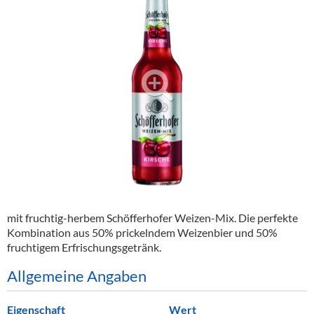
Alkoholfreie Getränke
Öle & Küchenartikel
Kaffee
Barzubehör
Equipment
Verpackung
Hygieneartikel & Desinfektion
mit fruchtig-herbem Schöfferhofer Weizen-Mix. Die perfekte
Kombination aus 50% prickelndem Weizenbier und 50%
fruchtigem Erfrischungsgetränk.
Allgemeine Angaben
Eigenschaft
Wert