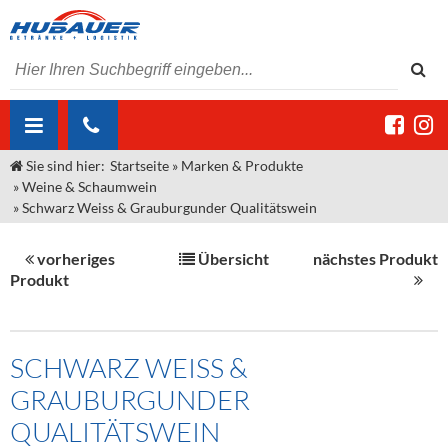
Sie sind hier:
Startseite
»
Marken & Produkte
ÜBER UNS
»
Weine & Schaumwein
»
Schwarz Weiss & Grauburgunder Qualitätswein
AKTUELLES
Jobs
MARKEN & PRODUKTE
Unser Liefergebiet
Angebote Gastronomie & Großhandel
vorheriges
Übersicht
nächstes Produkt
Produkt
Gastronomie
DIENSTLEISTUNGEN
Unser Team
Innovation - Die Neue Art des Bierzapfens
Weine & Schaumwein
"DroughtMaster"
Großhandel
Kontakt
Sirup
Kommisionskauf & Lieferbedingungen
SCHWARZ WEISS &
Neuigkeiten
Spirituosen
Fremddienstleistungen
GRAUBURGUNDER
Termine
Bier
QUALITÄTSWEIN