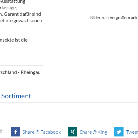
 Ausstattung
ör
lassige,
. Garant dafür sind
Bilder zum Vergrößern ank
nt
rzehnte gewachsenen
ung
sekte ist die
tikel & Desinfektion
schland - Rheingau
m Sortiment
i:
Share @ Facebook
Share @ Xing
Tweet