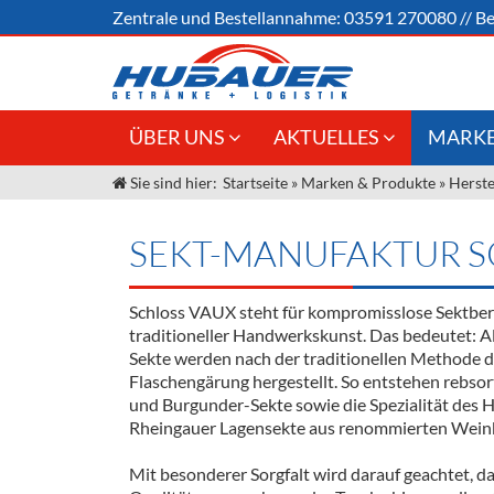
Zentrale und
Bestellannahme:
03591 270080
//
Be
ÜBER UNS
AKTUELLES
MARKE
Sie sind hier:
Startseite
»
Marken & Produkte
»
Herste
Jobs
Angebote Gastronomie &
Weine &
Großhandel
Unser Liefergebiet
Sirup
SEKT-MANUFAKTUR SC
Innovation - Die Neue Art des
Unser Team
Bierzapfens "DroughtMaster"
Spirituos
Schloss VAUX steht für kompromisslose Sektbe
Kontakt
Fassbier + Zubehör
Neuigkeiten
Bier
traditioneller Handwerkskunst. Das bedeutet: A
Sekte werden nach der traditionellen Methode d
Termine
Alkoholf
Flaschengärung hergestellt. So entstehen rebsor
und Burgunder-Sekte sowie die Spezialität des 
Öle & Kü
Rheingauer Lagensekte aus renommierten Wein
Kaffee
Mit besonderer Sorgfalt wird darauf geachtet, d