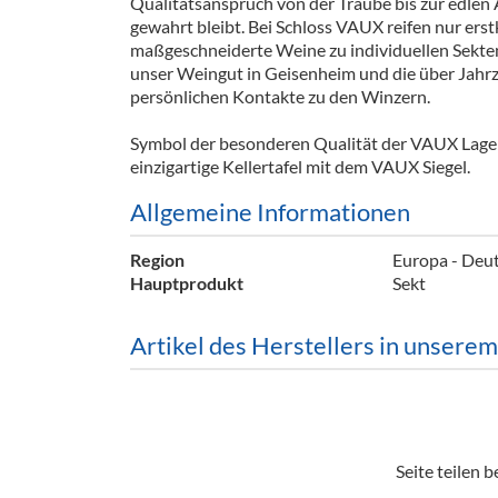
Qualitätsanspruch von der Traube bis zur edlen
Barzubeh
gewahrt bleibt. Bei Schloss VAUX reifen nur erstk
maßgeschneiderte Weine zu individuellen Sekten
Ausschankwagen
Equipme
unser Weingut in Geisenheim und die über Jah
persönlichen Kontakte zu den Winzern.
Gläser
Verpack
Symbol der besonderen Qualität der VAUX Lagen
Kühlanhänger
Hygienear
einzigartige Kellertafel mit dem VAUX Siegel.
Theken + Zubehör
Allgemeine Informationen
Region
Europa - Deut
Hauptprodukt
Sekt
Artikel des Herstellers in unsere
Seite teilen be