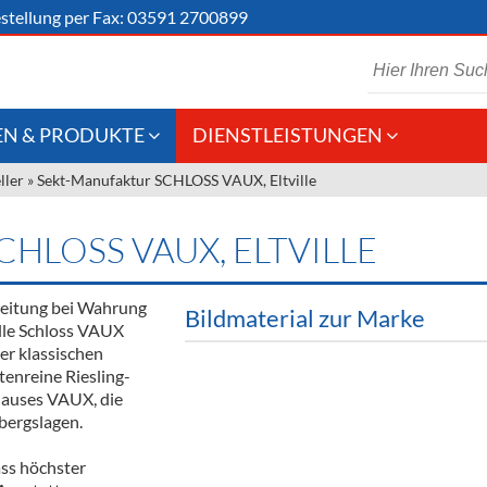
stellung
per Fax: 03591 2700899
N & PRODUKTE
DIENSTLEISTUNGEN
ller
»
Sekt-Manufaktur SCHLOSS VAUX, Eltville
 Schaumwein
Gastronomie
Kommisionskauf &
Lieferbedingungen
Großhandel
HLOSS VAUX, ELTVILLE
Fremddienstleistungen
en
reitung bei Wahrung
Bildmaterial zur Marke
lle Schloss VAUX
er klassischen
reie Getränke
tenreine Riesling-
Hauses VAUX, die
chenartikel
bergslagen.
ass höchster