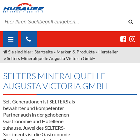
Sie sind hier:
Startseite
»
Marken & Produkte
»
Hersteller
ÜBER UNS
»
Selters Mineralquelle Augusta Victoria GmbH
AKTUELLES
Jobs
SELTERS MINERALQUELLE
MARKEN & PRODUKTE
Unser Liefergebiet
Angebote Gastronomie & Großhandel
AUGUSTA VICTORIA GMBH
Gastronomie
DIENSTLEISTUNGEN
Unser Team
Innovation - Die Neue Art des Bierzapfens
Weine & Schaumwein
Seit Generationen ist SELTERS als
"DroughtMaster"
Großhandel
Kontakt
Sirup
Kommisionskauf & Lieferbedingungen
bewährter und kompetenter
Partner auch in der gehobenen
Neuigkeiten
Spirituosen
Fremddienstleistungen
Gastronomie und Hotellerie
zuhause. Juwel des SELTERS-
Termine
Bier
Sortiments ist die Gastronomie-