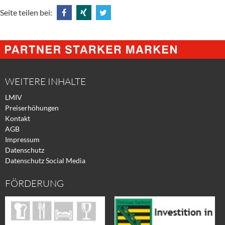
Seite teilen bei:
Share
Share
Tweet
@
@
@
Facebook
Xing
Twitter
WEITERE INHALTE
LMIV
Preiserhöhungen
Kontakt
AGB
Impressum
Datenschutz
Datenschutz Social Media
FÖRDERUNG