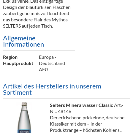
Exklusivlinie. Das einzigartige
Alkoholfreie Getränke
Design der blautürkisen Flaschen
zaubert geheimnisvoll leuchtend
Öle & Küchenartikel
das besondere Flair des Mythos
SELTERS auf jeden Tisch.
Kaffee
Allgemeine
Barzubehör
Informationen
Equipment
Region
Europa -
Hauptprodukt
Deutschland
Verpackung
AFG
Hygieneartikel & Desinfektion
Artikel des Herstellers in unserem
Sortiment
Selters Mineralwasser Classic
Art.-
Nr.: 48146
Der erfrischend prickelnde, deutsche
Klassiker mit dem – in der
Produktrange – höchsten Kohlens...