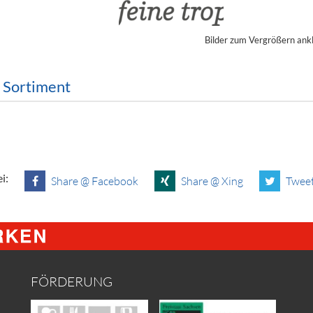
ör
Bilder zum Vergrößern ank
nt
ung
m Sortiment
tikel & Desinfektion
i:
Share @ Facebook
Share @ Xing
Tweet
FÖRDERUNG