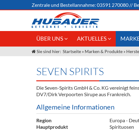
Zentrale und
Bestellannahme:
03591 270080
//
Be
ÜBER UNS
AKTUELLES
MARKE
Sie sind hier:
Startseite
»
Marken & Produkte
»
Herste
Jobs
Angebote Gastronomie &
Weine &
Großhandel
Unser Liefergebiet
Sirup
SEVEN SPIRITS
Innovation - Die Neue Art des
Unser Team
Bierzapfens "DroughtMaster"
Spirituos
Die Seven-Spirits GmbH & Co. KG vereinigt fein
Kontakt
Fassbier + Zubehör
Neuigkeiten
Bier
DV7/Dirk Verpoorten Sirupe aus Frankreich.
Termine
Alkoholf
Allgemeine Informationen
Öle & Kü
Region
Europa - Deu
Hauptprodukt
Spirituosen
Kaffee