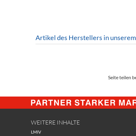
Barzubeh
Ausschankwagen
Equipme
Gläser
Verpack
Artikel des Herstellers in unsere
Kühlanhänger
Hygienear
Theken + Zubehör
Seite teilen be
WEITERE INHALTE
LMIV