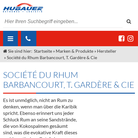
Sie sind hier:
Startseite
»
Marken & Produkte
»
Hersteller
ÜBER UNS
»
Société du Rhum Barbancourt, T. Gardère & Cie
AKTUELLES
Jobs
SOCIÉTÉ DU RHUM
MARKEN & PRODUKTE
Unser Liefergebiet
Angebote Gastronomie & Großhandel
BARBANCOURT, T. GARDÈRE & CIE
Gastronomie
DIENSTLEISTUNGEN
Unser Team
Innovation - Die Neue Art des Bierzapfens
Weine & Schaumwein
Es ist unmöglich, nicht an Rum zu
"DroughtMaster"
Großhandel
Kontakt
Sirup
Kommisionskauf & Lieferbedingungen
denken, wenn man über die Karibik
spricht. Ebenso erinnert uns jeder
Neuigkeiten
Spirituosen
Fremddienstleistungen
Schluck Rum an seine Sandstrände,
die von Kokospalmen gesäumt
Termine
Bier
sind, was die evokative Kraft dieses