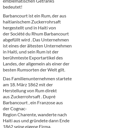
emblematischen Getränks
Alkoholfreie Getränke
bedeutet!
Öle & Küchenartikel
Barbancourt ist ein Rum, der aus
haitianischem Zuckerrohrsaft
Kaffee
hergestellt und in Haiti von
der Société du Rhum Barbancourt
Barzubehör
abgefüllt wird . Das Unternehmen
ist eines der ältesten Unternehmen
Equipment
in Haiti, und sein Rum ist der
berühmteste Exportartikel des
Verpackung
Landes, der allgemein als einer der
besten Rumsorten der Welt gilt.
Hygieneartikel & Desinfektion
Das Familienunternehmen startete
am 18. März 1862 mit der
Herstellung von Rum direkt
aus Zuckerrohrsaft . Dupré
Barbancourt , ein Franzose aus
der Cognac-
Region Charente, wanderte nach
Haiti aus und gründete dann Ende
1862 seine eigene Firma.