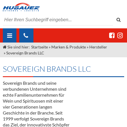
Sie sind hier:
Startseite
»
Marken & Produkte
»
Hersteller
ÜBER UNS
»
Sovereign Brands LLC
AKTUELLES
Jobs
SOVEREIGN BRANDS LLC
MARKEN & PRODUKTE
Unser Liefergebiet
Angebote Gastronomie & Großhandel
Gastronomie
Sovereign Brands und seine
DIENSTLEISTUNGEN
Unser Team
Innovation - Die Neue Art des Bierzapfens
Weine & Schaumwein
verbundenen Unternehmen sind
"DroughtMaster"
Großhandel
Kontakt
Sirup
Kommisionskauf & Lieferbedingungen
echte Familienunternehmen für
Wein und Spirituosen mit einer
Neuigkeiten
Spirituosen
Fremddienstleistungen
vier Generationen langen
Geschichte in der Branche. Seit
Termine
Bier
1999 verfolgt Sovereign Brands
das Ziel, der innovativste Schöpfer