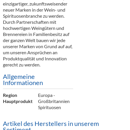
Alkoholfreie Getränke
einzigartiger, zukunftsweisender
neuer Marken in der Wein- und
Öle & Küchenartikel
Spirituosenbranche zu werden.
Durch Partnerschaften mit
Kaffee
hochwertigen Weingütern und
Brennereien in Familienbesitz auf
Barzubehör
der ganzen Welt bauen wir jede
unserer Marken von Grund auf auf,
Equipment
um unseren Ansprüchen an
Produktqualität und Innovation
Verpackung
gerecht zu werden.
Hygieneartikel & Desinfektion
Allgemeine
Informationen
Region
Europa -
Hauptprodukt
Großbritannien
Spirituosen
Artikel des Herstellers in unserem
Sortiment