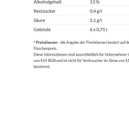
Alkoholgehalt
13 %
Restzucker
0,4 g/l
Säure
5,1 g/l
Gebinde
6 x 0,75 l
* Preisklassen
- die Angabe der Preisklassen basiert auf 
Flaschenpreis.
Diese Informationen sind ausschließlich für Unternehmer 
von §14 BGB und ist nicht für Verbraucher im Sinne von 
bestimmt.