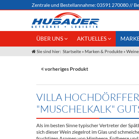
Zentrale und
Bestellannahme:
03591 270080
//
Be
ÜBER UNS
AKTUELLES
MARKE
Sie sind hier:
Startseite
»
Marken & Produkte
»
Weine
Jobs
Angebote Gastronomie &
Weine &
Großhandel
Unser Liefergebiet
Sirup
vorheriges Produkt
Innovation - Die Neue Art des
Unser Team
Bierzapfens "DroughtMaster"
Spirituos
Kontakt
Fassbier + Zubehör
Neuigkeiten
Bier
VILLA HOCHDÖRFFE
Termine
Alkoholf
"MUSCHELKALK" GUT
Öle & Kü
Als im besten Sinne typischer Vertreter der Spä
Kaffee
sich dieser Wein ziegelrot im Glas und schmeich
fruchtigen Aromen von Himbeere, Erdbeere und 