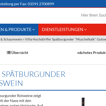
stellung
per Fax: 03591 2700899
N & PRODUKTE
DIENSTLEISTUNGEN
 & Schaumwein
»
Villa Hochdörffer Spätburgunder "Muschelkalk" Gutsw
 Schaumwein
Gastronomie
Kommisionskauf &
Lieferbedingungen
Großhandel
Übersicht
nächstes Produk
Fremddienstleistungen
en
R SPÄTBURGUNDER
reie Getränke
SWEIN
chenartikel
tburgunder Rotweine zeigt
elt der Nase mit den
einer zarten Holznote. Auf