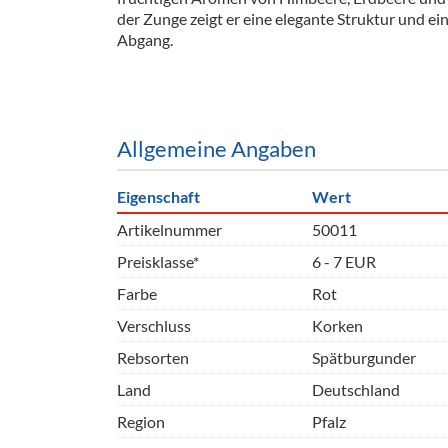
Barzubeh
der Zunge zeigt er eine elegante Struktur und ei
Abgang.
Ausschankwagen
Equipme
Gläser
Verpack
Kühlanhänger
Hygienear
Allgemeine Angaben
Theken + Zubehör
Eigenschaft
Wert
Artikelnummer
50011
Preisklasse*
6 - 7 EUR
Farbe
Rot
Verschluss
Korken
Rebsorten
Spätburgunder
Land
Deutschland
Region
Pfalz