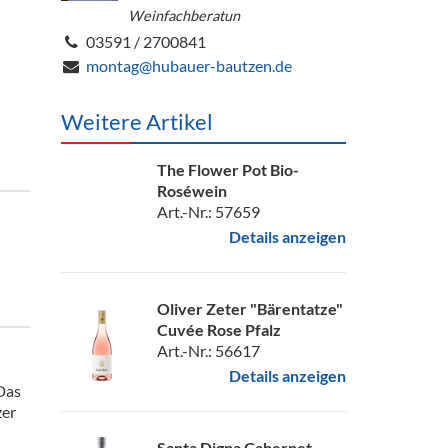
Weinfachberatun
03591 / 2700841
montag@hubauer-bautzen.de
Weitere Artikel
The Flower Pot Bio-
Roséwein
Art.-Nr.: 57659
Details anzeigen
Oliver Zeter "Bärentatze"
Cuvée Rose Pfalz
Art.-Nr.: 56617
Details anzeigen
 Das
zer
Santa Digna Cabernet