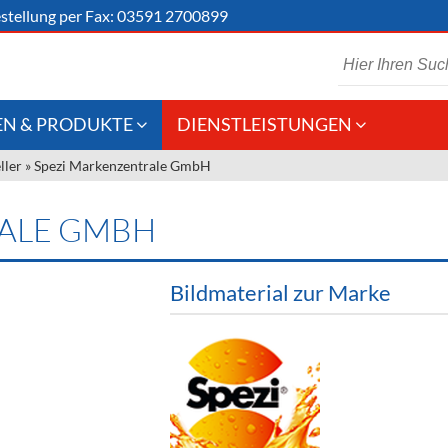
stellung
per Fax: 03591 2700899
N & PRODUKTE
DIENSTLEISTUNGEN
ller
»
Spezi Markenzentrale GmbH
 Schaumwein
Gastronomie
Kommisionskauf &
Lieferbedingungen
Großhandel
RALE GMBH
Fremddienstleistungen
en
Bildmaterial zur Marke
reie Getränke
chenartikel