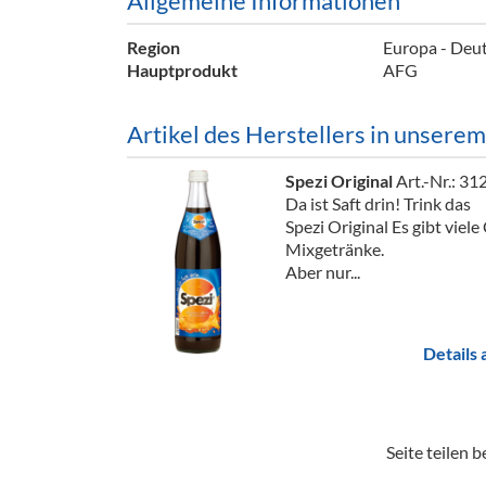
Allgemeine Informationen
Barzubeh
Region
Europa - Deut
Ausschankwagen
Equipme
Hauptprodukt
AFG
Gläser
Verpack
Artikel des Herstellers in unsere
Kühlanhänger
Hygienear
Spezi Original
Art.-Nr.: 31
Theken + Zubehör
Da ist Saft drin! Trink das
Spezi Original Es gibt viele
Mixgetränke.
Aber nur...
Details
Seite teilen be