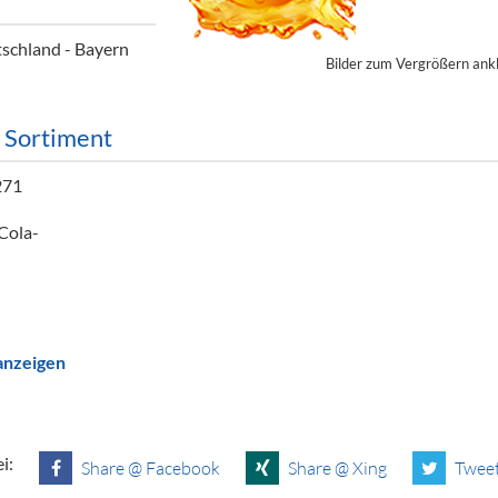
ör
schland - Bayern
Bilder zum Vergrößern ank
nt
ung
m Sortiment
tikel & Desinfektion
271
 Cola-
 anzeigen
i:
Share @ Facebook
Share @ Xing
Tweet