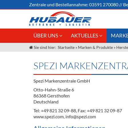
Zentrale und
Bestellannahme:
03591 270080
//
Be
ÜBER UNS
AKTUELLES
MARKE
Sie sind hier:
Startseite
»
Marken & Produkte
»
Herste
Jobs
Angebote Gastronomie &
Weine &
Großhandel
Unser Liefergebiet
Sirup
SPEZI MARKENZENT
Innovation - Die Neue Art des
Unser Team
Bierzapfens "DroughtMaster"
Spirituos
Spezi Markenzentrale GmbH
Kontakt
Fassbier + Zubehör
Neuigkeiten
Bier
Otto-Hahn-Straße 6
86368 Gersthofen
Termine
Alkoholf
Deutschland
Öle & Kü
Tel: +49 821 32 09-88, Fax: +49 821 32 09-87
www.spezi.com, info@spezi.com
Kaffee