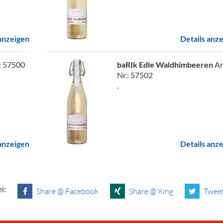
 anzeigen
Details anz
.: 57500
baRIk Edle Waldhimbeeren
Ar
Nr.: 57502
.
 anzeigen
Details anz
i:
Share @ Facebook
Share @ Xing
Tweet