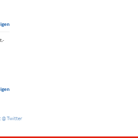
eigen
t.-
eigen
 @ Twitter