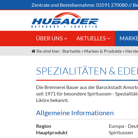
Zentrale und
Bestellannahme:
03591 270080
//
Be
ÜBER UNS
AKTUELLES
MARKE
Sie sind hier:
Startseite
»
Marken & Produkte
»
Herste
Jobs
Angebote Gastronomie &
Weine &
Großhandel
Unser Liefergebiet
Sirup
SPEZIALITÄTEN & ED
Innovation - Die Neue Art des
Unser Team
Bierzapfens "DroughtMaster"
Spirituos
Die Brennerei Bauer aus der Barockstadt Amorba
Kontakt
Fassbier + Zubehör
Neuigkeiten
Bier
seit 1971 für besondere Spirituosen - Spezialitä
Liköre bekannt.
Termine
Alkoholf
Allgemeine Informationen
Öle & Kü
Region
Europa - Deut
Kaffee
Hauptprodukt
Spirituosen