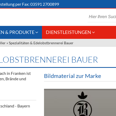
stellung
per Fax: 03591 2700899
N & PRODUKTE
DIENSTLEISTUNGEN
ller
»
Spezialitäten & Edelobstbrennerei Bauer
 Schaumwein
Gastronomie
Kommisionskauf &
Lieferbedingungen
Großhandel
ELOBSTBRENNEREI BAUER
Fremddienstleistungen
en
ch in Franken ist
Bildmaterial zur Marke
ten, Brände und
reie Getränke
chenartikel
schland - Bayern