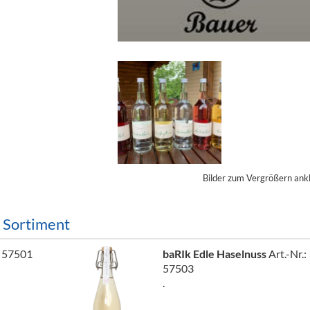
ör
nt
ung
tikel & Desinfektion
Bilder zum Vergrößern ank
m Sortiment
: 57501
baRIk Edle Haselnuss
Art.-Nr.:
57503
.