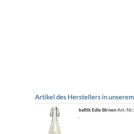
Barzubeh
Ausschankwagen
Equipme
Gläser
Verpack
Kühlanhänger
Hygienear
Theken + Zubehör
Artikel des Herstellers in unsere
baRIk Edle Birnen
Art.-Nr.
.