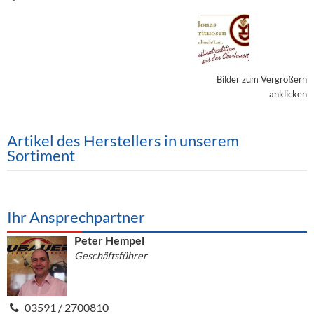
Alkoholfreie Getränke
Öle & Küchenartikel
Kaffee
Bilder zum Vergrößern
Barzubehör
anklicken
Equipment
Artikel des Herstellers in unserem
Verpackung
Sortiment
Hygieneartikel & Desinfektion
Ihr Ansprechpartner
Peter Hempel
Geschäftsführer
03591 / 2700810