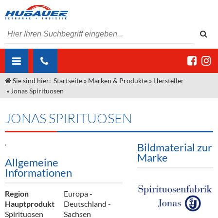
Sie sind hier:
Startseite
»
Marken & Produkte
»
Hersteller
ÜBER UNS
»
Jonas Spirituosen
AKTUELLES
Jobs
JONAS SPIRITUOSEN
MARKEN & PRODUKTE
Unser Liefergebiet
Angebote Gastronomie & Großhandel
Gastronomie
.
DIENSTLEISTUNGEN
Unser Team
Innovation - Die Neue Art des Bierzapfens
Weine & Schaumwein
Bildmaterial zur
Marke
Allgemeine
"DroughtMaster"
Großhandel
Kontakt
Sirup
Kommisionskauf & Lieferbedingungen
Informationen
Neuigkeiten
Spirituosen
Fremddienstleistungen
Region
Europa -
Termine
Bier
Hauptprodukt
Deutschland -
Spirituosen
Sachsen