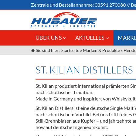
Zentrale und
Bestellannahme:
03591 270080
//
Be
ÜBER UNS
AKTUELLES
MARKE
Sie sind hier:
Startseite
»
Marken & Produkte
»
Herste
Jobs
Angebote Gastronomie &
Weine &
Großhandel
Unser Liefergebiet
Sirup
ST. KILIAN DISTILLERS
Innovation - Die Neue Art des
Unser Team
Bierzapfens "DroughtMaster"
Spirituos
St. Kilian produziert international prämierten S
Kontakt
Fassbier + Zubehör
Neuigkeiten
Bier
nach schottischer Tradition.
Made in Germany und inspiriert von Whiskykultu
Termine
Alkoholf
St. Kilian Distillers ist eine deutsche Single Malt
nach schottischem Vorbild. Bei uns trifft reines
Öle & Kü
Still-Brennblasen aus Kupfer – und jahrzehnte
how auf deutsche Ingenieurskunst.
Kaffee