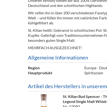
Unseren Whisky stellen wir aus 100% Gerstenma
Barzubeh
Deutschland und den schottischen Highlands.
Wir reifen ihn in über 200 verschiedenen Fassty
Ausschankwagen
Equipme
Welt – und füllen ihn immer mit natürlicher Farb
kühlgefiltert ab.
Gläser
Verpack
St. Kilian heißt: Gebrannt in schottischen Pot-S
Kühlanhänger
Hygienear
Kupfer. Gefertigt vom Traditionsunternehmen For
besonders guten Single Malt.
Theken + Zubehör
MEHRFACH AUSGEZEICHNET!
Allgemeine Informationen
Region
Europa - Deut
Hauptprodukt
Spirituosen
Artikel des Herstellers in unsere
St. Kilian Bud Spencer - T
Legend Single Malt Whis
Nr.: 53092