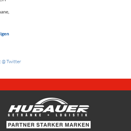
nane,
eigen
 @ Twitter