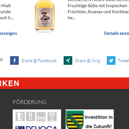
e Malt
Fruchtige Süße mit tropischen
Runde.
Früchten, Ananas und Kochba
ch h...
he...
 anzeigen
Details anz
i:
Share @ Facebook
Share @ Xing
Tweet
FÖRDERUNG