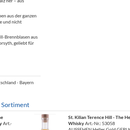
lz her – aus
ör
pen aus der ganzen
nt
e und nicht
ung
till-Brennblasen aus
tikel & Desinfektion
syth, geliebt für
schland - Bayern
m Sortiment
he
St. Kilian Terence Hill - The H
ky
Art.-
Whisky
Art.-Nr.: 53058
AUSSEHEN Helles Gold GER