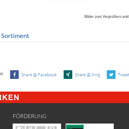
ör
Bilder zum Vergrößern ank
nt
ung
m Sortiment
tikel & Desinfektion
i:
Share @ Facebook
Share @ Xing
Tweet
FÖRDERUNG