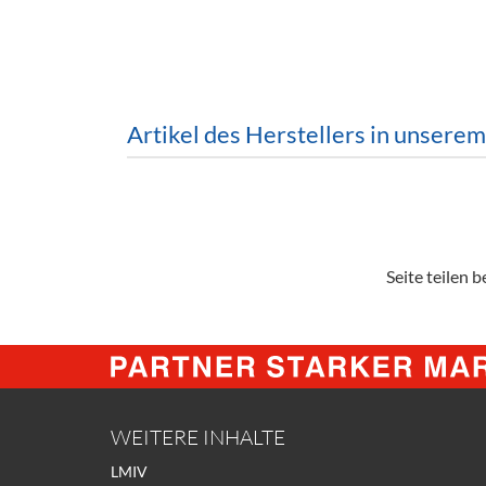
Barzubeh
Ausschankwagen
Equipme
Gläser
Verpack
Artikel des Herstellers in unsere
Kühlanhänger
Hygienear
Theken + Zubehör
Seite teilen be
WEITERE INHALTE
LMIV