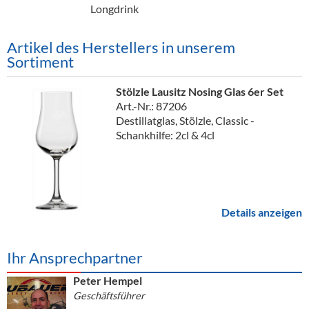
Alkoholfreie Getränke
Longdrink
Öle & Küchenartikel
Artikel des Herstellers in unserem
Sortiment
Kaffee
Barzubehör
Stölzle Lausitz Nosing Glas 6er Set
Art.-Nr.: 87206
Equipment
Destillatglas, Stölzle, Classic -
Schankhilfe: 2cl & 4cl
Verpackung
Hygieneartikel & Desinfektion
Details anzeigen
Ihr Ansprechpartner
Peter Hempel
Geschäftsführer