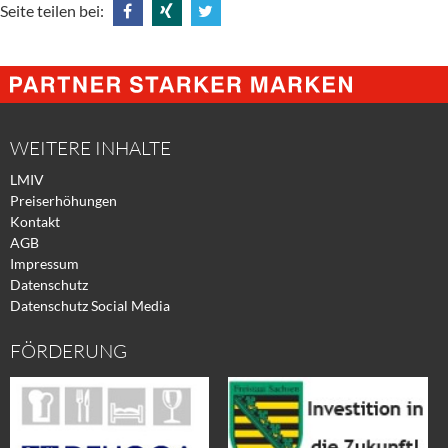
Seite teilen bei:
Share
Share
Tweet
@
@
@
Facebook
Xing
Twitter
WEITERE INHALTE
LMIV
Preiserhöhungen
Kontakt
AGB
Impressum
Datenschutz
Datenschutz Social Media
FÖRDERUNG