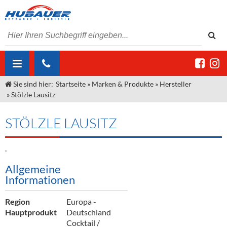
Sie sind hier:
Startseite
»
Marken & Produkte
»
Hersteller
ÜBER UNS
»
Stölzle Lausitz
AKTUELLES
Jobs
STÖLZLE LAUSITZ
MARKEN & PRODUKTE
Unser Liefergebiet
Angebote Gastronomie & Großhandel
Gastronomie
.
DIENSTLEISTUNGEN
Unser Team
Innovation - Die Neue Art des Bierzapfens
Weine & Schaumwein
Allgemeine
"DroughtMaster"
Großhandel
Kontakt
Sirup
Kommisionskauf & Lieferbedingungen
Informationen
Neuigkeiten
Spirituosen
Fremddienstleistungen
Region
Europa -
Termine
Bier
Hauptprodukt
Deutschland
Cocktail /