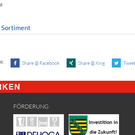
nd
m Sortiment
i:
Share @ Facebook
Share @ Xing
Tweet
FÖRDERUNG