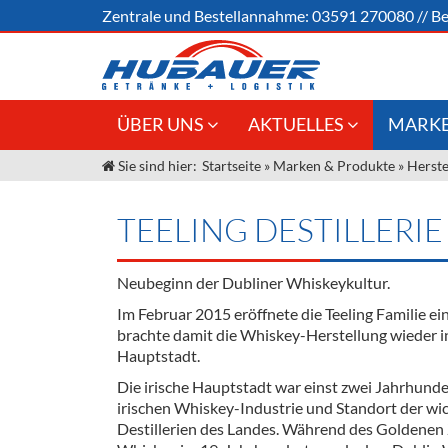
Zentrale und
Bestellannahme:
03591 270080
//
Be
ÜBER UNS
AKTUELLES
MARKE
Sie sind hier:
Startseite
»
Marken & Produkte
»
Herste
Jobs
Angebote Gastronomie &
Weine &
Großhandel
Unser Liefergebiet
Sirup
TEELING DESTILLERIE
Innovation - Die Neue Art des
Unser Team
Bierzapfens "DroughtMaster"
Spirituos
Neubeginn der Dubliner Whiskeykultur.
Kontakt
Fassbier + Zubehör
Neuigkeiten
Bier
Im Februar 2015 eröffnete die Teeling Familie ein
brachte damit die Whiskey-Herstellung wieder in
Termine
Alkoholf
Hauptstadt.
Öle & Kü
Die irische Hauptstadt war einst zwei Jahrhund
irischen Whiskey-Industrie und Standort der wi
Kaffee
Destillerien des Landes. Während des Goldenen Z