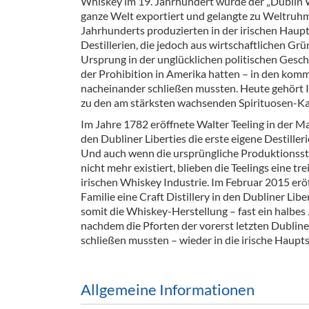
Whiskey im 19. Jahrhundert wurde der „Dublin W
Barzubeh
ganze Welt exportiert und gelangte zu Weltruhm
Jahrhunderts produzierten in der irischen Haup
Ausschankwagen
Equipme
Destillerien, die jedoch aus wirtschaftlichen Grü
Ursprung in der unglücklichen politischen Gesch
Gläser
Verpack
der Prohibition in Amerika hatten – in den ko
nacheinander schließen mussten. Heute gehört 
Kühlanhänger
Hygienear
zu den am stärksten wachsenden Spirituosen-Ka
Im Jahre 1782 eröffnete Walter Teeling in der 
Theken + Zubehör
den Dubliner Liberties die erste eigene Destilleri
Und auch wenn die ursprüngliche Produktionsstä
nicht mehr existiert, blieben die Teelings eine tr
irischen Whiskey Industrie. Im Februar 2015 eröf
Familie eine Craft Distillery in den Dubliner Lib
somit die Whiskey-Herstellung – fast ein halbes
nachdem die Pforten der vorerst letzten Dubliner
schließen mussten – wieder in die irische Haupt
Allgemeine Informationen