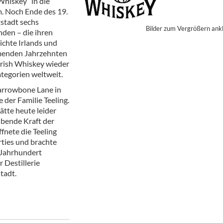
hiskey“ in die
ör
. Noch Ende des 19.
tstadt sechs
Bilder zum Vergrößern ank
nt
nden – die ihren
ichte Irlands und
ung
mmenden Jahrzehnten
Irish Whiskey wieder
tikel & Desinfektion
tegorien weltweit.
Marrowbone Lane in
e der Familie Teeling.
tte heute leider
eibende Kraft der
fnete die Teeling
erties und brachte
 Jahrhundert
 Destillerie
stadt.