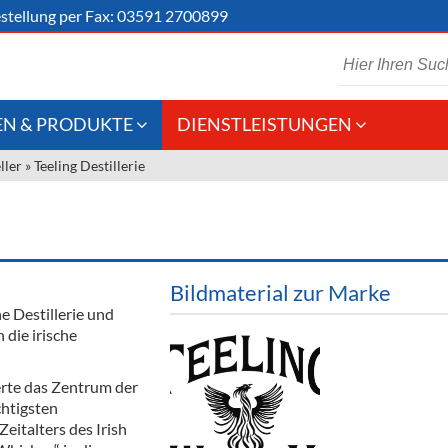
stellung
per Fax: 03591 2700899
N & PRODUKTE
DIENSTLEISTUNGEN
ller
»
Teeling Destillerie
 Schaumwein
Gastronomie
Kommisionskauf &
Lieferbedingungen
Großhandel
Fremddienstleistungen
en
Bildmaterial zur Marke
e Destillerie und
 die irische
reie Getränke
chenartikel
erte das Zentrum der
chtigsten
eitalters des Irish