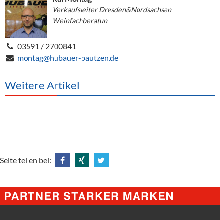
Verkaufsleiter Dresden&Nordsachsen
Weinfachberatun
03591 / 2700841
montag@hubauer-bautzen.de
Weitere Artikel
Seite teilen bei:
Share
Share
Tweet
@
@
@
Facebook
Xing
Twitter