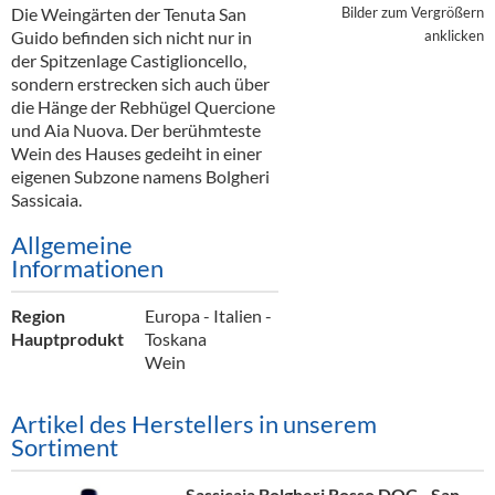
Alkoholfreie Getränke
Die Weingärten der Tenuta San
Bilder zum Vergrößern
Guido befinden sich nicht nur in
anklicken
Öle & Küchenartikel
der Spitzenlage Castiglioncello,
sondern erstrecken sich auch über
Kaffee
die Hänge der Rebhügel Quercione
und Aia Nuova. Der berühmteste
Barzubehör
Wein des Hauses gedeiht in einer
eigenen Subzone namens Bolgheri
Equipment
Sassicaia.
Verpackung
Allgemeine
Informationen
Hygieneartikel & Desinfektion
Region
Europa - Italien -
Hauptprodukt
Toskana
Wein
Artikel des Herstellers in unserem
Sortiment
Sassicaia Bolgheri Rosso DOC - San