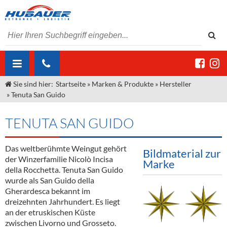
Sie sind hier:
Startseite
»
Marken & Produkte
»
Hersteller
ÜBER UNS
»
Tenuta San Guido
AKTUELLES
Jobs
TENUTA SAN GUIDO
MARKEN & PRODUKTE
Unser Liefergebiet
Angebote Gastronomie & Großhandel
Gastronomie
Das weltberühmte Weingut gehört
DIENSTLEISTUNGEN
Unser Team
Innovation - Die Neue Art des Bierzapfens
Weine & Schaumwein
Bildmaterial zur
der Winzerfamilie Nicolò Incisa
Marke
"DroughtMaster"
Großhandel
Kontakt
Sirup
Kommisionskauf & Lieferbedingungen
della Rocchetta. Tenuta San Guido
wurde als San Guido della
Neuigkeiten
Spirituosen
Fremddienstleistungen
Gherardesca bekannt im
dreizehnten Jahrhundert. Es liegt
Termine
Bier
an der etruskischen Küste
zwischen Livorno und Grosseto.