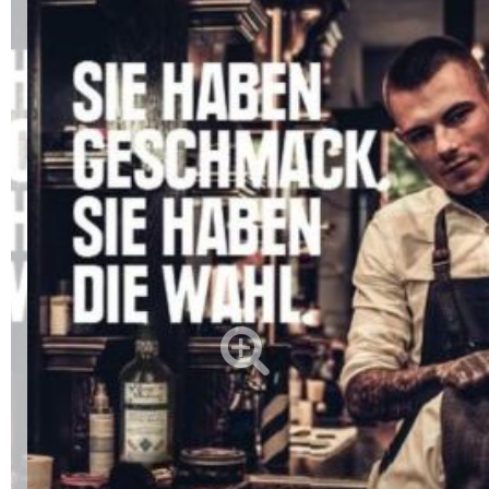
Alkoholfreie Getränke
Öle & Küchenartikel
Kaffee
Barzubehör
Equipment
Verpackung
Hygieneartikel & Desinfektion