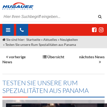
Sie sind hier:
Startseite
»
Aktuelles
»
Neuigkeiten
ÜBER UNS
»
Testen Sie unsere Rum Spezialitäten aus Panama
AKTUELLES
Jobs
vorherige
Übersicht
nächstes News
MARKEN & PRODUKTE
Unser Liefergebiet
Angebote Gastronomie & Großhandel
News
Gastronomie
DIENSTLEISTUNGEN
Unser Team
Innovation - Die Neue Art des Bierzapfens
Weine & Schaumwein
"DroughtMaster"
Großhandel
Kontakt
Sirup
Kommisionskauf & Lieferbedingungen
TESTEN SIE UNSERE RUM
SPEZIALITÄTEN AUS PANAMA
Neuigkeiten
Spirituosen
Fremddienstleistungen
Termine
Bier