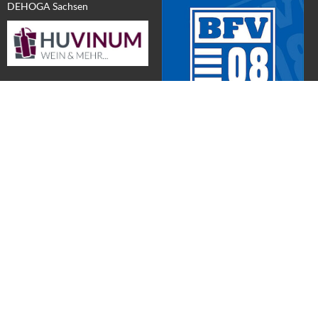
DEHOGA Sachsen
WEINE für Zuhause & MEHR
Wir sind Unterstützer