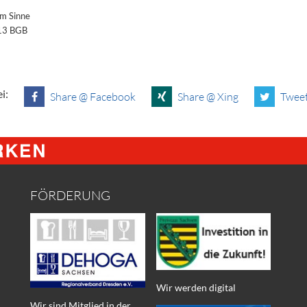
im Sinne
§13 BGB
i:
Share @ Facebook
Share @ Xing
Tweet
FÖRDERUNG
Wir werden digital
Wir sind Mitglied in der