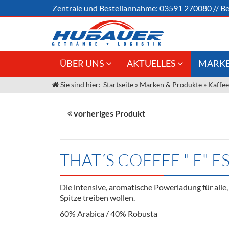
Zentrale und
Bestellannahme:
03591 270080
//
Be
ÜBER UNS
AKTUELLES
MARKE
Sie sind hier:
Startseite
»
Marken & Produkte
»
Kaffee
Jobs
Angebote Gastronomie &
Weine &
Großhandel
Unser Liefergebiet
Sirup
vorheriges Produkt
Innovation - Die Neue Art des
Unser Team
Bierzapfens "DroughtMaster"
Spirituos
Kontakt
Fassbier + Zubehör
Neuigkeiten
Bier
THAT´S COFFEE " E"
Termine
Alkoholf
Die intensive, aromatische Powerladung für alle, 
Öle & Kü
Spitze treiben wollen.
60% Arabica / 40% Robusta
Kaffee