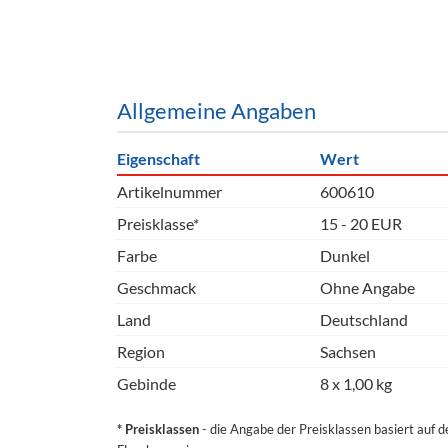
Barzubeh
Ausschankwagen
Equipme
Gläser
Verpack
Allgemeine Angaben
Kühlanhänger
Hygienear
Eigenschaft
Wert
Theken + Zubehör
Artikelnummer
600610
Preisklasse*
15 - 20 EUR
Farbe
Dunkel
Geschmack
Ohne Angabe
Land
Deutschland
Region
Sachsen
Gebinde
8 x 1,00 kg
* Preisklassen
- die Angabe der Preisklassen basiert auf 