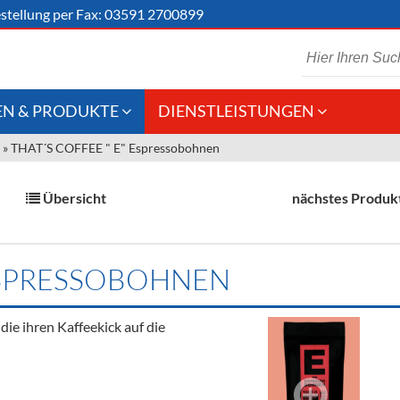
stellung
per Fax: 03591 2700899
N & PRODUKTE
DIENSTLEISTUNGEN
»
THAT´S COFFEE " E" Espressobohnen
 Schaumwein
Gastronomie
Kommisionskauf &
Lieferbedingungen
Großhandel
Übersicht
nächstes Produk
Fremddienstleistungen
en
 ESPRESSOBOHNEN
reie Getränke
die ihren Kaffeekick auf die
chenartikel