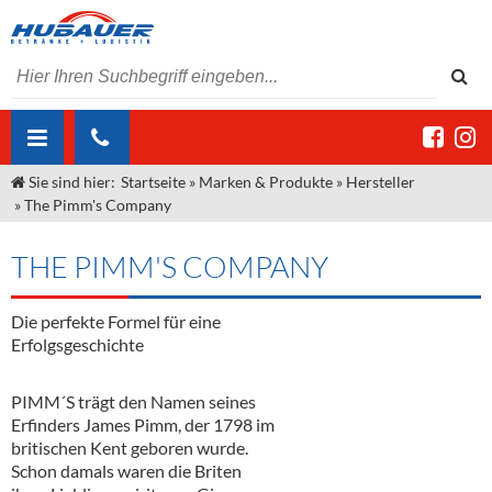
Sie sind hier:
Startseite
»
Marken & Produkte
»
Hersteller
ÜBER UNS
»
The Pimm's Company
AKTUELLES
Jobs
THE PIMM'S COMPANY
MARKEN & PRODUKTE
Unser Liefergebiet
Angebote Gastronomie & Großhandel
Gastronomie
Die perfekte Formel für eine
DIENSTLEISTUNGEN
Unser Team
Innovation - Die Neue Art des Bierzapfens
Weine & Schaumwein
Erfolgsgeschichte
"DroughtMaster"
Großhandel
Kontakt
Sirup
Kommisionskauf & Lieferbedingungen
PIMM´S trägt den Namen seines
Neuigkeiten
Spirituosen
Fremddienstleistungen
Erfinders James Pimm, der 1798 im
britischen Kent geboren wurde.
Termine
Bier
Schon damals waren die Briten