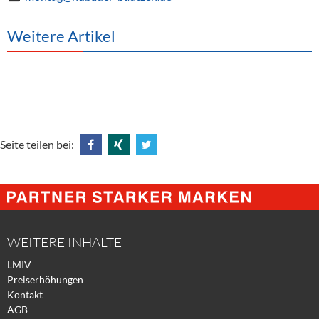
Weitere Artikel
Seite teilen bei:
Share
Share
Tweet
@
@
@
Facebook
Xing
Twitter
WEITERE INHALTE
LMIV
Preiserhöhungen
Kontakt
AGB