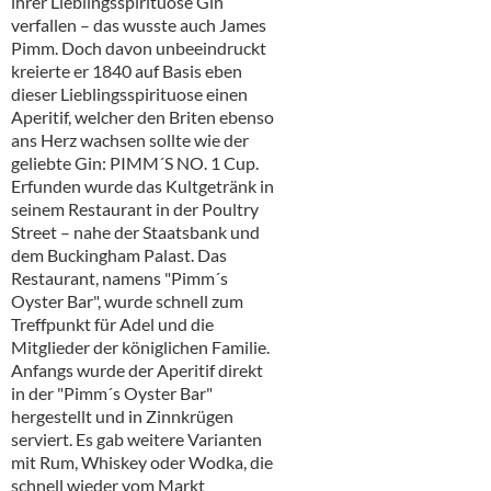
ihrer Lieblingsspirituose Gin
Alkoholfreie Getränke
verfallen – das wusste auch James
Pimm. Doch davon unbeeindruckt
Öle & Küchenartikel
kreierte er 1840 auf Basis eben
dieser Lieblingsspirituose einen
Kaffee
Aperitif, welcher den Briten ebenso
ans Herz wachsen sollte wie der
Barzubehör
geliebte Gin: PIMM´S NO. 1 Cup.
Erfunden wurde das Kultgetränk in
Equipment
seinem Restaurant in der Poultry
Street – nahe der Staatsbank und
Verpackung
dem Buckingham Palast. Das
Restaurant, namens "Pimm´s
Hygieneartikel & Desinfektion
Oyster Bar", wurde schnell zum
Treffpunkt für Adel und die
Mitglieder der königlichen Familie.
Anfangs wurde der Aperitif direkt
in der "Pimm´s Oyster Bar"
hergestellt und in Zinnkrügen
serviert. Es gab weitere Varianten
mit Rum, Whiskey oder Wodka, die
schnell wieder vom Markt