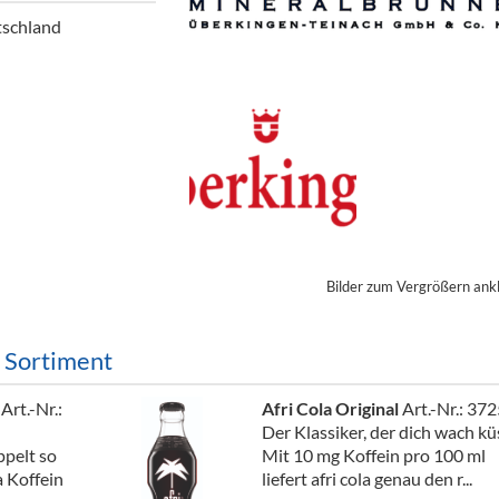
ör
tschland
nt
ung
tikel & Desinfektion
Bilder zum Vergrößern ank
m Sortiment
n
Art.-Nr.:
Afri Cola Original
Art.-Nr.: 37
Der Klassiker, der dich wach kü
ppelt so
Mit 10 mg Koffein pro 100 ml
a Koffein
liefert afri cola genau den r...