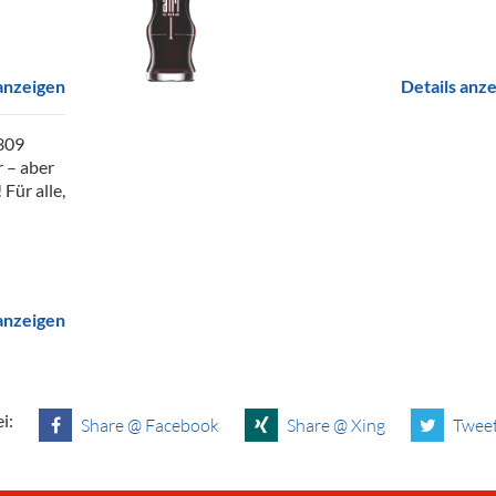
 anzeigen
Details anz
9309
r – aber
Für alle,
 anzeigen
i:
Share @ Facebook
Share @ Xing
Tweet