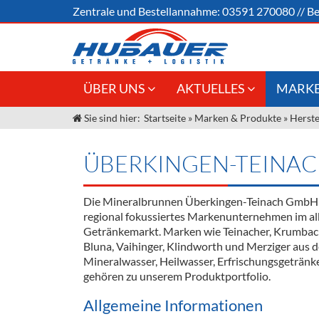
Zentrale und
Bestellannahme:
03591 270080
//
Be
ÜBER UNS
AKTUELLES
MARKE
Sie sind hier:
Startseite
»
Marken & Produkte
»
Herste
Jobs
Angebote Gastronomie &
Weine &
Großhandel
Unser Liefergebiet
Sirup
ÜBERKINGEN-TEINAC
Innovation - Die Neue Art des
Unser Team
Bierzapfens "DroughtMaster"
Spirituos
Die Mineralbrunnen Überkingen-Teinach GmbH 
Kontakt
Fassbier + Zubehör
Neuigkeiten
Bier
regional fokussiertes Markenunternehmen im al
Getränkemarkt. Marken wie Teinacher, Krumbach, 
Termine
Alkoholf
Bluna, Vaihinger, Klindworth und Merziger aus 
Mineralwasser, Heilwasser, Erfrischungsgetränk
Öle & Kü
gehören zu unserem Produktportfolio.
Kaffee
Allgemeine Informationen