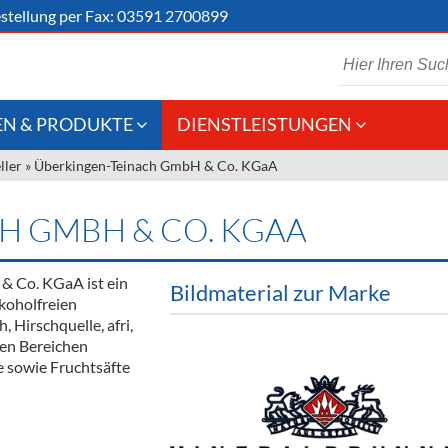
stellung
per Fax: 03591 2700899
N & PRODUKTE
DIENSTLEISTUNGEN
ller
»
Überkingen-Teinach GmbH & Co. KGaA
 Schaumwein
Gastronomie
Kommisionskauf &
Lieferbedingungen
Großhandel
H GMBH & CO. KGAA
Fremddienstleistungen
en
& Co. KGaA ist ein
Bildmaterial zur Marke
koholfreien
Hirschquelle, afri,
reie Getränke
den Bereichen
e sowie Fruchtsäfte
chenartikel