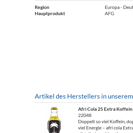
Barzubeh
Region
Europa - Deu
Hauptprodukt
AFG
Ausschankwagen
Equipme
Gläser
Verpack
Kühlanhänger
Hygienear
Theken + Zubehör
Artikel des Herstellers in unsere
Afri Cola 25 Extra Koffei
22048
Doppelt so viel Koffein, do
viel Energie – afri cola Extr