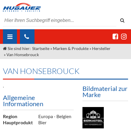
Sie sind hier:
Startseite
»
Marken & Produkte
»
Hersteller
ÜBER UNS
»
Van Honsebrouck
AKTUELLES
Jobs
VAN HONSEBROUCK
MARKEN & PRODUKTE
Unser Liefergebiet
Angebote Gastronomie & Großhandel
Gastronomie
.
DIENSTLEISTUNGEN
Unser Team
Innovation - Die Neue Art des Bierzapfens
Weine & Schaumwein
Bildmaterial zur
Marke
Allgemeine
"DroughtMaster"
Großhandel
Kontakt
Sirup
Kommisionskauf & Lieferbedingungen
Informationen
Neuigkeiten
Spirituosen
Fremddienstleistungen
Region
Europa - Belgien
Termine
Bier
Hauptprodukt
Bier