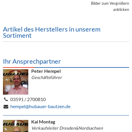
Alkoholfreie Getränke
Bilder zum Vergrößern
anklicken
Öle & Küchenartikel
Kaffee
Artikel des Herstellers in unserem
Sortiment
Barzubehör
Equipment
Ihr Ansprechpartner
Verpackung
Peter Hempel
Hygieneartikel & Desinfektion
Geschäftsführer
03591 / 2700810
hempel@hubauer-bautzen.de
Kai Montag
Verkaufsleiter Dresden&Nordsachsen