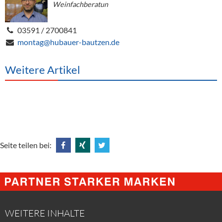
Weinfachberatun
03591 / 2700841
montag@hubauer-bautzen.de
Weitere Artikel
Seite teilen bei:
Share
Share
Tweet
@
@
@
Facebook
Xing
Twitter
WEITERE INHALTE