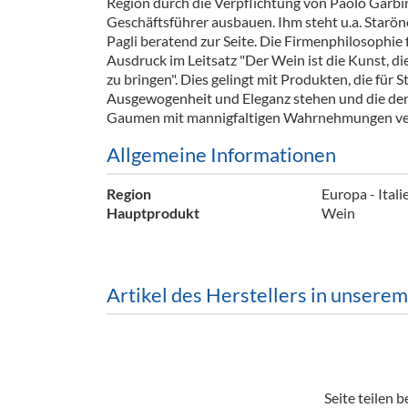
Region durch die Verpflichtung von Paolo Garbin
Barzubeh
Geschäftsführer ausbauen. Ihm steht u.a. Staröno
Pagli beratend zur Seite. Die Firmenphilosophie 
Ausschankwagen
Equipme
Ausdruck im Leitsatz "Der Wein ist die Kunst, 
zu bringen". Dies gelingt mit Produkten, die für S
Gläser
Verpack
Ausgewogenheit und Eleganz stehen und die de
Gaumen mit mannigfaltigen Wahrnehmungen v
Kühlanhänger
Hygienear
Allgemeine Informationen
Theken + Zubehör
Region
Europa - Ital
Hauptprodukt
Wein
Artikel des Herstellers in unsere
Seite teilen be