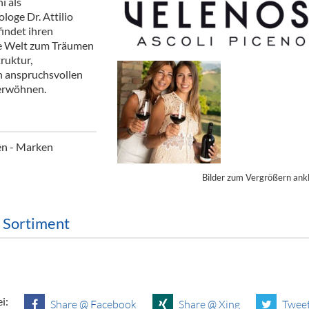
i als
ör
loge Dr. Attilio
findet ihren
nt
die Welt zum Träumen
truktur,
ung
n anspruchsvollen
erwöhnen.
tikel & Desinfektion
ien - Marken
Bilder zum Vergrößern ank
m Sortiment
i:
Share @ Facebook
Share @ Xing
Tweet