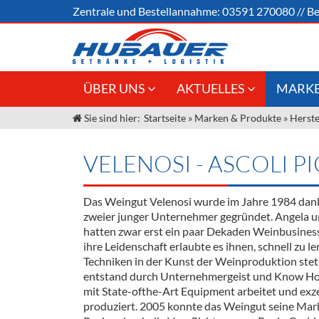
Zentrale und
Bestellannahme:
03591 270080
//
Be
ÜBER UNS
AKTUELLES
MARKE
Sie sind hier:
Startseite
»
Marken & Produkte
»
Herste
Jobs
Angebote Gastronomie &
Weine &
Großhandel
Unser Liefergebiet
Sirup
VELENOSI - ASCOLI P
Innovation - Die Neue Art des
Unser Team
Bierzapfens "DroughtMaster"
Spirituos
Das Weingut Velenosi wurde im Jahre 1984 dank
Kontakt
Fassbier + Zubehör
Neuigkeiten
Bier
zweier junger Unternehmer gegründet. Angela u
hatten zwar erst ein paar Dekaden Weinbusiness 
Termine
Alkoholf
ihre Leidenschaft erlaubte es ihnen, schnell zu l
Techniken in der Kunst der Weinproduktion steti
Öle & Kü
entstand durch Unternehmergeist und Know Ho
mit State-ofthe-Art Equipment arbeitet und exz
Kaffee
produziert. 2005 konnte das Weingut seine Mark