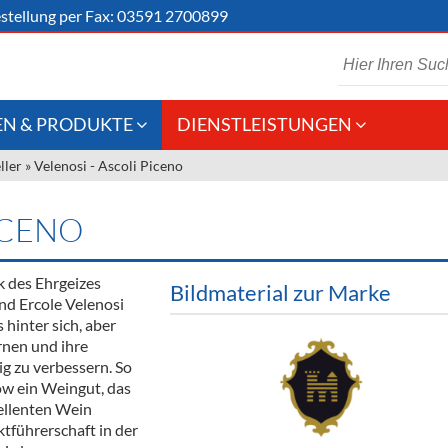
stellung
per Fax: 03591 2700899
N & PRODUKTE
DIENSTLEISTUNGEN
ller
»
Velenosi - Ascoli Piceno
 Schaumwein
Gastronomie
Kommisionskauf &
Lieferbedingungen
Großhandel
ICENO
Fremddienstleistungen
en
 des Ehrgeizes
Bildmaterial zur Marke
nd Ercole Velenosi
hinter sich, aber
reie Getränke
ernen und ihre
g zu verbessern. So
chenartikel
w ein Weingut, das
ellenten Wein
tführerschaft in der