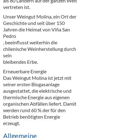
als 80 Ländern auf der ganzen Welt
Alkoholfreie Getränke
vertreten ist.
Öle & Küchenartikel
Unser Weingut Molina, ein Ort der
Geschichte und seit über 150
Kaffee
Jahren die Heimat von Viña San
Pedro
Barzubehör
, beeinflusst weiterhin die
chilenische Weinherstellung durch
Equipment
sein
bleibendes Erbe.
Verpackung
Erneuerbare Energie
Das Weingut Molina ist jetzt mit
Hygieneartikel & Desinfektion
seiner ersten Biogasanlage
ausgestattet, die elektrische und
thermische Energie aus eigenen
organischen Abfällen liefert. Damit
werden rund 60 % der für den
Betrieb benötigten Energie
erzeugt.
Allgemeine