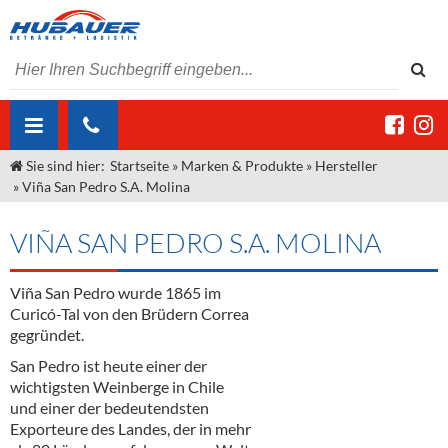
Sie sind hier:
Startseite
»
Marken & Produkte
»
Hersteller
ÜBER UNS
»
Viña San Pedro S.A. Molina
AKTUELLES
Jobs
VIÑA SAN PEDRO S.A. MOLINA
MARKEN & PRODUKTE
Unser Liefergebiet
Angebote Gastronomie & Großhandel
Gastronomie
Viña San Pedro wurde 1865 im
DIENSTLEISTUNGEN
Unser Team
Innovation - Die Neue Art des Bierzapfens
Weine & Schaumwein
Curicó-Tal von den Brüdern Correa
"DroughtMaster"
Großhandel
Kontakt
Sirup
Kommisionskauf & Lieferbedingungen
gegründet.
San Pedro ist heute einer der
Neuigkeiten
Spirituosen
Fremddienstleistungen
wichtigsten Weinberge in Chile
und einer der bedeutendsten
Termine
Bier
Exporteure des Landes, der in mehr