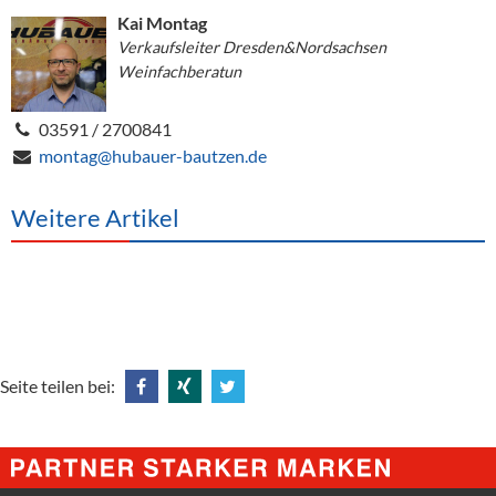
Kai Montag
Verkaufsleiter Dresden&Nordsachsen
Weinfachberatun
03591 / 2700841
montag@hubauer-bautzen.de
Weitere Artikel
Seite teilen bei:
Share
Share
Tweet
@
@
@
Facebook
Xing
Twitter