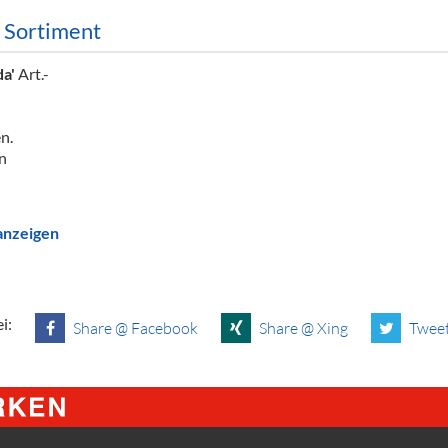
m Sortiment
da'
Art.-
n.
n
 anzeigen
i:
Share @ Facebook
Share @ Xing
Tweet