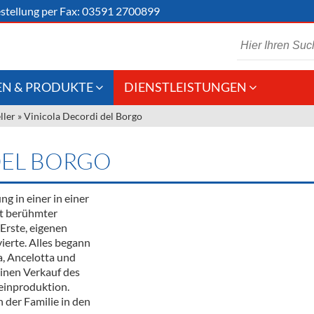
stellung
per Fax: 03591 2700899
N & PRODUKTE
DIENSTLEISTUNGEN
ller
»
Vinicola Decordi del Borgo
 Schaumwein
Gastronomie
Kommisionskauf &
Lieferbedingungen
Großhandel
DEL BORGO
Fremddienstleistungen
en
g in einer in einer
it berühmter
Erste, eigenen
reie Getränke
vierte. Alles begann
a, Ancelotta und
chenartikel
inen Verkauf des
einproduktion.
 der Familie in den