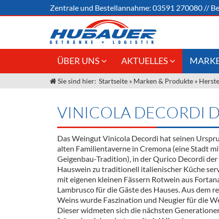
Zentrale und
Bestellannahme:
03591 270080
//
Be
ÜBER UNS
AKTUELLES
MARKE
Sie sind hier:
Startseite
»
Marken & Produkte
»
Herste
Jobs
Angebote Gastronomie &
Weine &
Großhandel
Unser Liefergebiet
Sirup
VINICOLA DECORDI 
Innovation - Die Neue Art des
Unser Team
Bierzapfens "DroughtMaster"
Spirituos
Das Weingut Vinicola Decordi hat seinen Ursprun
Kontakt
Fassbier + Zubehör
Neuigkeiten
Bier
alten Familientaverne in Cremona (eine Stadt m
Geigenbau-Tradition), in der Qurico Decordi der 
Termine
Alkoholf
Hauswein zu traditionell italienischer Küche ser
mit eigenen kleinen Fässern Rotwein aus Fortan
Öle & Kü
Lambrusco für die Gäste des Hauses. Aus dem re
Weins wurde Faszination und Neugier für die W
Kaffee
Dieser widmeten sich die nächsten Generationen