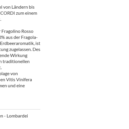
ör
hl von Ländern bis
 DECORDI zum einem
nt
.
ung
r Fragolino Rosso
100% aus der Fragola-
tikel & Desinfektion
 Erdbeeraromatik, ist
itung zugelassen. Des
hende Wirkung
n traditionellen
.
blage von
n Vitis Vinifera
men und eine
ien - Lombardei