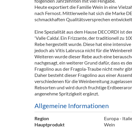
folgenden Jahrzehnten mit viel Hingabe.
Barzubeh
Heute exportiert die Familie Wein in eine Vielza
nach Fernost. Mittlerweile hat sich die Marke
Ausschankwagen
Equipme
schmackhaften Qualitätsversprechen entwickelt
Gläser
Verpack
Eine Spezialität aus dem Hause DECORDI ist de
'Valle Calda'. Ein Frizzante, der traditionell zu 
Kühlanhänger
Hygienear
Rebe hergestellt wurde. Diese hat eine intensive
jedoch als Vitis Labrusca nicht für die Weinbere
Theken + Zubehör
Weiteren wurde dieser Rebe auch eine berausc
nachgesagt, ein weiterer Grund dafür, dass es de
Fragolino aus der Fragola-Traube nicht mehr gibt
Daher besteht dieser Fragolino aus einer Assem
verschiedenen für die Weinbereitung zugelassene
Rebsorten und wird durch fruchtige Erdbeeraro
angenehme Spritzigkeit ergänzt.
Allgemeine Informationen
Region
Europa - Ital
Hauptprodukt
Wein