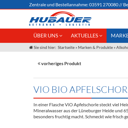
Zentrale und
Bestellannahme:
03591 270080
//
Be
ÜBER UNS
AKTUELLES
MARKE
Sie sind hier:
Startseite
»
Marken & Produkte
»
Alkoho
Jobs
Angebote Gastronomie &
Weine &
Großhandel
Unser Liefergebiet
Sirup
vorheriges Produkt
Innovation - Die Neue Art des
Unser Team
Bierzapfens "DroughtMaster"
Spirituos
Kontakt
Fassbier + Zubehör
Neuigkeiten
Bier
VIO BIO APFELSCHOR
Termine
Alkoholf
In einer Flasche ViO Apfelschorle steckt viel He
Öle & Kü
Mineralwasser aus der Lüneburger Heide und 65%
besonders fruchtig macht. Schmeckt wie frisch ge
Kaffee