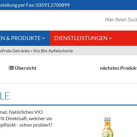
stellung
per Fax: 03591 2700899
N & PRODUKTE
DIENSTLEISTUNGEN
lfreie Getränke
»
Vio Bio Apfelschorle
 Schaumwein
Gastronomie
Kommisionskauf &
Lieferbedingungen
Großhandel
Übersicht
nächstes Produk
Fremddienstleistungen
en
LE
reie Getränke
imat. Natürliches ViO
chenartikel
 Direktsaft, welcher sie
pflückt - schon probiert?