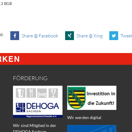
§13 BGB
i:
Share @ Facebook
Share @ Xing
Tweet
FÖRDERUNG
Wir werden digital
Wir sind Mitglied in der
DEHOGA Sachsen