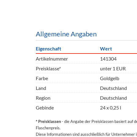
Barzubeh
Ausschankwagen
Equipme
Gläser
Verpack
Allgemeine Angaben
Kühlanhänger
Hygienear
Eigenschaft
Wert
Theken + Zubehör
Artikelnummer
141304
Preisklasse*
unter 1 EUR
Farbe
Goldgelb
Land
Deutschland
Region
Deutschland
Gebinde
24 x 0,25 l
* Preisklassen
- die Angabe der Preisklassen basiert auf 
Flaschenpreis.
Diese Informationen sind ausschließlich für Unternehmer 