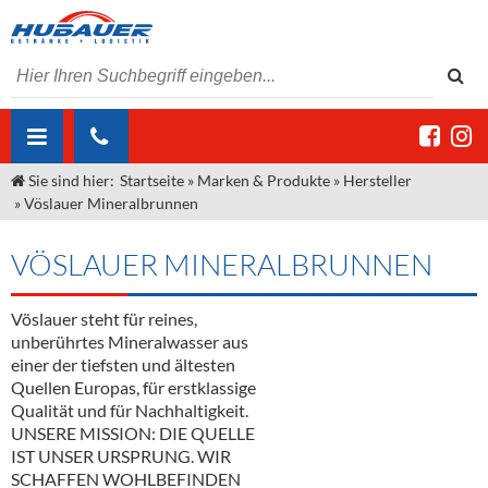
Sie sind hier:
Startseite
»
Marken & Produkte
»
Hersteller
ÜBER UNS
»
Vöslauer Mineralbrunnen
AKTUELLES
Jobs
VÖSLAUER MINERALBRUNNEN
MARKEN & PRODUKTE
Unser Liefergebiet
Angebote Gastronomie & Großhandel
Gastronomie
Vöslauer steht für reines,
DIENSTLEISTUNGEN
Unser Team
Innovation - Die Neue Art des Bierzapfens
Weine & Schaumwein
unberührtes Mineralwasser aus
"DroughtMaster"
Großhandel
Kontakt
Sirup
Kommisionskauf & Lieferbedingungen
einer der tiefsten und ältesten
Quellen Europas, für erstklassige
Neuigkeiten
Spirituosen
Fremddienstleistungen
Qualität und für Nachhaltigkeit.
UNSERE MISSION: DIE QUELLE
Termine
Bier
IST UNSER URSPRUNG. WIR
SCHAFFEN WOHLBEFINDEN