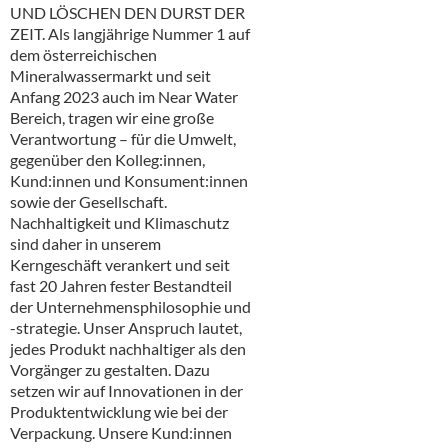
Alkoholfreie Getränke
UND LÖSCHEN DEN DURST DER
ZEIT. Als langjährige Nummer 1 auf
Öle & Küchenartikel
dem österreichischen
Mineralwassermarkt und seit
Kaffee
Anfang 2023 auch im Near Water
Bereich, tragen wir eine große
Barzubehör
Verantwortung – für die Umwelt,
gegenüber den Kolleg:innen,
Equipment
Kund:innen und Konsument:innen
sowie der Gesellschaft.
Verpackung
Nachhaltigkeit und Klimaschutz
sind daher in unserem
Hygieneartikel & Desinfektion
Kerngeschäft verankert und seit
fast 20 Jahren fester Bestandteil
der Unternehmensphilosophie und
-strategie. Unser Anspruch lautet,
jedes Produkt nachhaltiger als den
Vorgänger zu gestalten. Dazu
setzen wir auf Innovationen in der
Produktentwicklung wie bei der
Verpackung. Unsere Kund:innen