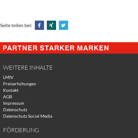
Seite teilen bei:
Share
Share
Tweet
@
@
@
Facebook
Xing
Twitter
WEITERE INHALTE
LMIV
Preiserhöhungen
Kontakt
AGB
Impressum
Datenschutz
Datenschutz Social Media
FÖRDERUNG