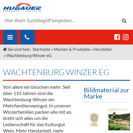
Sie sind hier:
Startseite
»
Marken & Produkte
»
Hersteller
ÜBER UNS
»
Wachtenburg Winzer eG
AKTUELLES
Jobs
WACHTENBURG WINZER EG
MARKEN & PRODUKTE
Unser Liefergebiet
Angebote Gastronomie & Großhandel
Gastronomie
Von allem ein bisschen mehr: Seit
DIENSTLEISTUNGEN
Unser Team
Innovation - Die Neue Art des Bierzapfens
Weine & Schaumwein
Bildmaterial zur
über 110 Jahren sind die
Marke
"DroughtMaster"
Großhandel
Kontakt
Sirup
Kommisionskauf & Lieferbedingungen
Wachtenburg-Winzer ein
Mehrfamilienweingut. In unseren
Neuigkeiten
Spirituosen
Fremddienstleistungen
Winzerfamilien packen alle mit an,
dreht sich alles um die
Termine
Bier
Leidenschaft für das Kulturgut
Wein. Mehr Handarbeit, mehr