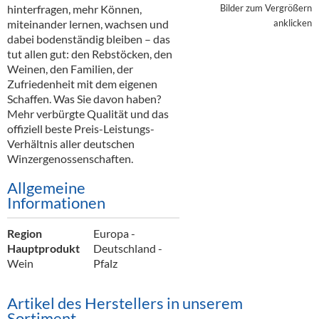
Alkoholfreie Getränke
hinterfragen, mehr Können,
Bilder zum Vergrößern
miteinander lernen, wachsen und
anklicken
Öle & Küchenartikel
dabei bodenständig bleiben – das
tut allen gut: den Rebstöcken, den
Kaffee
Weinen, den Familien, der
Zufriedenheit mit dem eigenen
Barzubehör
Schaffen. Was Sie davon haben?
Mehr verbürgte Qualität und das
Equipment
offiziell beste Preis-Leistungs-
Verhältnis aller deutschen
Verpackung
Winzergenossenschaften.
Hygieneartikel & Desinfektion
Allgemeine
Informationen
Region
Europa -
Hauptprodukt
Deutschland -
Wein
Pfalz
Artikel des Herstellers in unserem
Sortiment