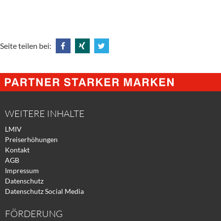
Seite teilen bei:
Share
Share
Tweet
@
@
@
Facebook
Xing
Twitter
WEITERE INHALTE
LMIV
Preiserhöhungen
Kontakt
AGB
Impressum
Datenschutz
Datenschutz Social Media
FÖRDERUNG