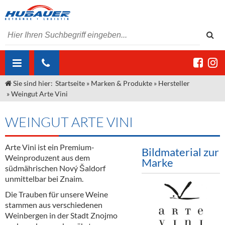
Sie sind hier:
Startseite
»
Marken & Produkte
»
Hersteller
ÜBER UNS
»
Weingut Arte Vini
AKTUELLES
Jobs
WEINGUT ARTE VINI
MARKEN & PRODUKTE
Unser Liefergebiet
Angebote Gastronomie & Großhandel
Gastronomie
Arte Vini ist ein Premium-
DIENSTLEISTUNGEN
Unser Team
Innovation - Die Neue Art des Bierzapfens
Weine & Schaumwein
Bildmaterial zur
Weinproduzent aus dem
Marke
"DroughtMaster"
Großhandel
Kontakt
Sirup
Kommisionskauf & Lieferbedingungen
südmährischen Nový Šaldorf
unmittelbar bei Znaim.
Neuigkeiten
Spirituosen
Fremddienstleistungen
Die Trauben für unsere Weine
stammen aus verschiedenen
Termine
Bier
Weinbergen in der Stadt Znojmo