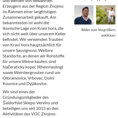
und werden von bewährten
Alkoholfreie Getränke
Erzeugern aus der Region Znojmo
im Rahmen einer langfristigen
Öle & Küchenartikel
Zusammenarbeit gekauft. Am
bekanntesten ist wohl die
Kaffee
ikonische Lage von Kraví hora, die
Bilder zum Vergrößern
sich nicht weit über unserem Keller
Barzubehör
anklicken
befindet. Wir verwenden Trauben
von Kraví hora hauptsächlich für
Equipment
unsere Sauvignons. Weitere
Standorte, an denen wir Rohstoffe
Verpackung
für unsere Weine kaufen, sind
Načeratický kopec (Rheinriesling)
Hygieneartikel & Desinfektion
sowie Weinbergrouten rund um
Olbramovice, Vrbovec, Dolní
Kounice und Dyjákovice.
Wir sind eines der
Gründungsmitglieder des
Šaldorfské Sklepy-Vereins und
beteiligen uns seit 2013 an den
Aktivitäten des VOC Znojmo-