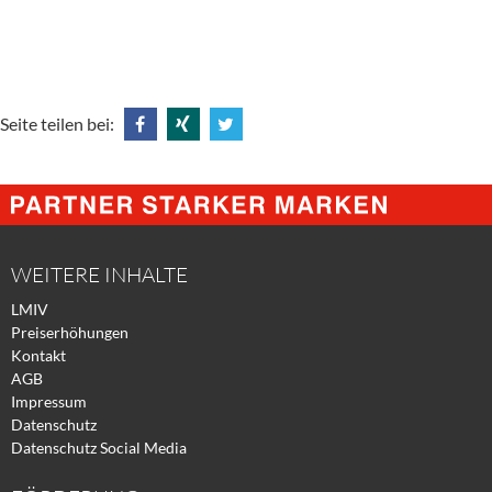
Seite teilen bei:
Share
Share
Tweet
@
@
@
Facebook
Xing
Twitter
WEITERE INHALTE
LMIV
Preiserhöhungen
Kontakt
AGB
Impressum
Datenschutz
Datenschutz Social Media