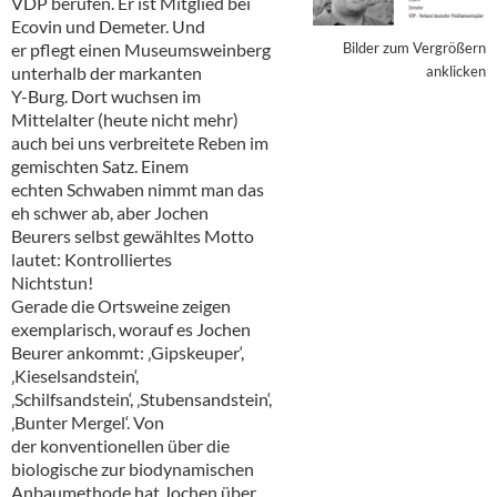
VDP berufen. Er ist Mitglied bei
Alkoholfreie Getränke
Ecovin und Demeter. Und
er pflegt einen Museumsweinberg
Bilder zum Vergrößern
Öle & Küchenartikel
unterhalb der markanten
anklicken
Y-Burg. Dort wuchsen im
Kaffee
Mittelalter (heute nicht mehr)
auch bei uns verbreitete Reben im
Barzubehör
gemischten Satz. Einem
echten Schwaben nimmt man das
Equipment
eh schwer ab, aber Jochen
Beurers selbst gewähltes Motto
Verpackung
lautet: Kontrolliertes
Nichtstun!
Hygieneartikel & Desinfektion
Gerade die Ortsweine zeigen
exemplarisch, worauf es Jochen
Beurer ankommt: ‚Gipskeuper‘,
‚Kieselsandstein‘,
‚Schilfsandstein‘, ‚Stubensandstein‘,
‚Bunter Mergel‘. Von
der konventionellen über die
biologische zur biodynamischen
Anbaumethode hat Jochen über