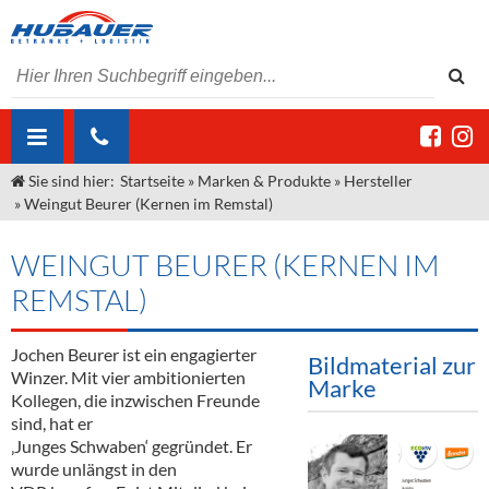
Sie sind hier:
Startseite
»
Marken & Produkte
»
Hersteller
ÜBER UNS
»
Weingut Beurer (Kernen im Remstal)
AKTUELLES
Jobs
WEINGUT BEURER (KERNEN IM
MARKEN & PRODUKTE
Unser Liefergebiet
Angebote Gastronomie & Großhandel
REMSTAL)
Gastronomie
DIENSTLEISTUNGEN
Unser Team
Innovation - Die Neue Art des Bierzapfens
Weine & Schaumwein
Jochen Beurer ist ein engagierter
Bildmaterial zur
"DroughtMaster"
Großhandel
Kontakt
Sirup
Kommisionskauf & Lieferbedingungen
Winzer. Mit vier ambitionierten
Marke
Kollegen, die inzwischen Freunde
Neuigkeiten
Spirituosen
Fremddienstleistungen
sind, hat er
‚Junges Schwaben‘ gegründet. Er
Termine
Bier
wurde unlängst in den