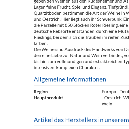
geben den Weinen aus den Rüdesheimer und A
Barzubeh
Lagen feine Frucht, Spiel und Eleganz. Tiefgründ
Quarzitboden bestimmen die Art der Weine in W
Ausschankwagen
Equipme
und Oestrich. Hier liegt auch ihr Schwerpunk. Ei
die Parzelle mit 850 Stöcken Roter Riesling, eine
Gläser
Verpack
deutsche Rebsorte entstanden, durch eine Muta
Rieslings, bei dem sich die Trauben im reifen Zust
Kühlanhänger
Hygienear
färben.
Die Weine sind Ausdruck des Handwerks von Dr.
Theken + Zubehör
den eine Liebe zur Natur und Wein verbindet, v
bis hin zum vollmundigen und extraktreichen Typ
intensiven, komplexen Charakter.
Allgemeine Informationen
Region
Europa - Deut
Hauptprodukt
- Oestrich-Wi
Wein
Artikel des Herstellers in unsere