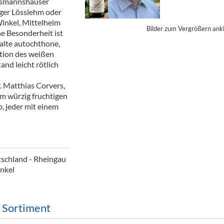
ssmannshäuser
ör
iger Lösslehm oder
inkel, Mittelheim
Bilder zum Vergrößern ank
nt
ne Besonderheit ist
 alte autochthone,
ung
tion des weißen
and leicht rötlich
tikel & Desinfektion
 Matthias Corvers,
om würzig fruchtigen
, jeder mit einem
schland - Rheingau
nkel
m Sortiment