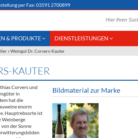
stellung
per Fax: 03591 2700899
N & PRODUKTE
DIENSTLEISTUNGEN
ller
»
Weingut Dr. Corvers-Kauter
 Schaumwein
Gastronomie
Kommisionskauf &
Lieferbedingungen
Großhandel
RS-KAUTER
Fremddienstleistungen
en
tthias Corvers und
Bildmaterial zur Marke
ingüter in
em hat die
reie Getränke
gauweine enorm
. Hauptrebsorte ist
chenartikel
ie Weinberge
d von der Sonne
verwitterungsböden