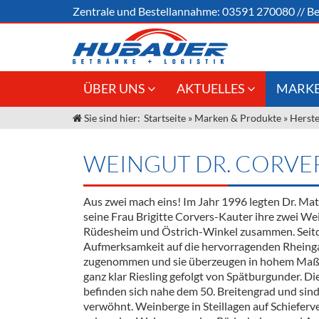
Zentrale und
Bestellannahme:
03591 270080
//
Be
ÜBER UNS
AKTUELLES
MARKE
Sie sind hier:
Startseite
»
Marken & Produkte
»
Herste
Jobs
Angebote Gastronomie &
Weine &
Großhandel
Unser Liefergebiet
Sirup
WEINGUT DR. CORVE
Innovation - Die Neue Art des
Unser Team
Bierzapfens "DroughtMaster"
Spirituos
Aus zwei mach eins! Im Jahr 1996 legten Dr. Ma
Kontakt
Fassbier + Zubehör
Neuigkeiten
Bier
seine Frau Brigitte Corvers-Kauter ihre zwei We
Rüdesheim und Östrich-Winkel zusammen. Seitd
Termine
Alkoholf
Aufmerksamkeit auf die hervorragenden Rhein
zugenommen und sie überzeugen in hohem Maße
Öle & Kü
ganz klar Riesling gefolgt von Spätburgunder. D
befinden sich nahe dem 50. Breitengrad und sin
Kaffee
verwöhnt. Weinberge in Steillagen auf Schiefer