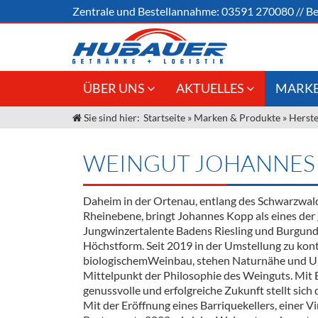
Zentrale und
Bestellannahme:
03591 270080
//
Be
ÜBER UNS
AKTUELLES
MARKE
Sie sind hier:
Startseite
»
Marken & Produkte
»
Herste
Jobs
Angebote Gastronomie &
Weine &
Großhandel
Unser Liefergebiet
Sirup
WEINGUT JOHANNES
Innovation - Die Neue Art des
Unser Team
Bierzapfens "DroughtMaster"
Spirituos
Daheim in der Ortenau, entlang des Schwarzwal
Kontakt
Fassbier + Zubehör
Neuigkeiten
Bier
Rheinebene, bringt Johannes Kopp als eines der
Jungwinzertalente Badens Riesling und Burgund
Termine
Alkoholf
Höchstform. Seit 2019 in der Umstellung zu kont
biologischemWeinbau, stehen Naturnähe und U
Öle & Kü
Mittelpunkt der Philosophie des Weinguts. Mit B
genussvolle und erfolgreiche Zukunft stellt sich
Kaffee
Mit der Eröffnung eines Barriquekellers, einer V