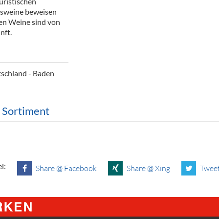
uristischen
ör
tsweine beweisen
nen Weine sind von
nt
nft.
ung
tikel & Desinfektion
tschland - Baden
m Sortiment
i:
Share @ Facebook
Share @ Xing
Tweet