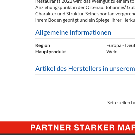
Restaurants 2022 wird das Weingut zu einem to
Barzubeh
Anziehungspunkt in der Ortenau. Johannes’ Gu
Charakter und Struktur. Seine spontan vergore
Ausschankwagen
Equipme
ihrem Boden geprägt und ein Spiegel ihrer Herku
Gläser
Verpack
Allgemeine Informationen
Kühlanhänger
Hygienear
Region
Europa - Deu
Hauptprodukt
Wein
Theken + Zubehör
Artikel des Herstellers in unsere
Seite teilen be