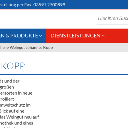
stellung
per Fax: 03591 2700899
N & PRODUKTE
DIENSTLEISTUNGEN
ller
»
Weingut Johannes Kopp
 Schaumwein
Gastronomie
Kommisionskauf &
Lieferbedingungen
Großhandel
 KOPP
Fremddienstleistungen
en
ds und der
 großen
ersorten in neue
reie Getränke
rolliert
mweltschutz im
chenartikel
lick auf eine
 das Weingut neu auf.
inothek und eines