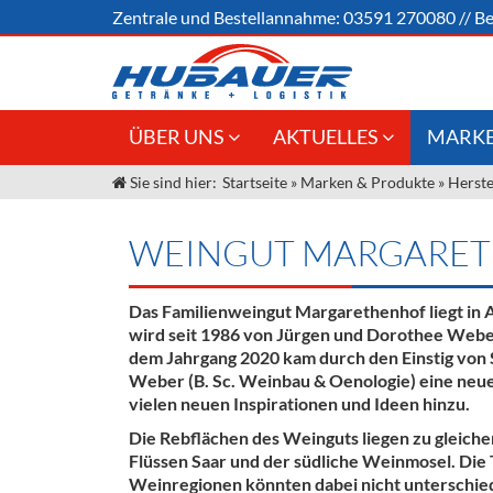
Zentrale und
Bestellannahme:
03591 270080
//
Be
ÜBER UNS
AKTUELLES
MARKE
Sie sind hier:
Startseite
»
Marken & Produkte
»
Herste
Jobs
Angebote Gastronomie &
Weine &
Großhandel
Unser Liefergebiet
Sirup
WEINGUT MARGARE
Innovation - Die Neue Art des
Unser Team
Bierzapfens "DroughtMaster"
Spirituos
Das Familienweingut Margarethenhof liegt in A
Kontakt
Fassbier + Zubehör
Neuigkeiten
Bier
wird seit 1986 von Jürgen und Dorothee Webe
dem Jahrgang 2020 kam durch den Einstig von 
Termine
Alkoholf
Weber (B. Sc. Weinbau & Oenologie) eine neu
vielen neuen Inspirationen und Ideen hinzu.
Öle & Kü
Die Rebflächen des Weinguts liegen zu gleiche
Flüssen Saar und der südliche Weinmosel. Die 
Kaffee
Weinregionen könnten dabei nicht unterschied