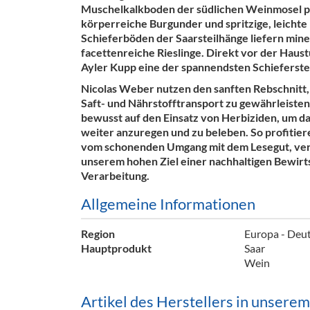
Muschelkalkboden der südlichen Weinmosel p
Barzubeh
körperreiche Burgunder und spritzige, leichte 
Schieferböden der Saarsteilhänge liefern mine
Ausschankwagen
Equipme
facettenreiche Rieslinge. Direkt vor der Haustü
Ayler Kupp eine der spannendsten Schieferstei
Gläser
Verpack
Nicolas Weber nutzen den sanften Rebschnitt
Kühlanhänger
Hygienear
Saft- und Nährstofftransport zu gewährleiste
bewusst auf den Einsatz von Herbiziden, um d
Theken + Zubehör
weiter anzuregen und zu beleben. So profitie
vom schonenden Umgang mit dem Lesegut, ve
unserem hohen Ziel einer nachhaltigen Bewirt
Verarbeitung.
Allgemeine Informationen
Region
Europa - Deut
Hauptprodukt
Saar
Wein
Artikel des Herstellers in unsere