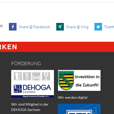
i:
Share @ Facebook
Share @ Xing
Tweet
FÖRDERUNG
Wir werden digital
Wir sind Mitglied in der
DEHOGA Sachsen