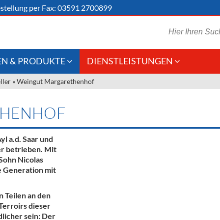
stellung
per Fax: 03591 2700899
N & PRODUKTE
DIENSTLEISTUNGEN
ller
»
Weingut Margarethenhof
 Schaumwein
Gastronomie
Kommisionskauf &
Lieferbedingungen
Großhandel
THENHOF
Fremddienstleistungen
en
yl a.d. Saar und
r betrieben. Mit
Sohn Nicolas
reie Getränke
e Generation mit
chenartikel
n Teilen an den
Terroirs dieser
licher sein: Der