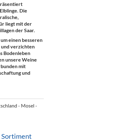
räsentiert
ör
Elblinge. Die
ralische,
nt
r liegt mit der
llagen der Saar.
ung
, um einen besseren
tikel & Desinfektion
n und verzichten
as Bodenleben
ren unsere Weine
rbunden mit
schaftung und
schland - Mosel -
m Sortiment