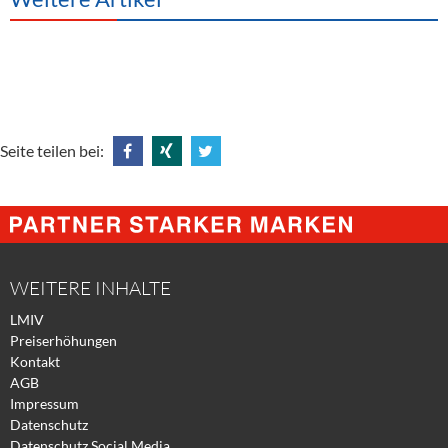
Seite teilen bei:
Share
Share
Tweet
@
@
@
Facebook
Xing
Twitter
WEITERE INHALTE
LMIV
Preiserhöhungen
Kontakt
AGB
Impressum
Datenschutz
Datenschutz Social Media