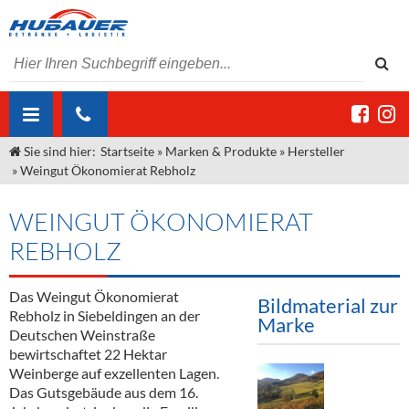
Sie sind hier:
Startseite
»
Marken & Produkte
»
Hersteller
ÜBER UNS
»
Weingut Ökonomierat Rebholz
AKTUELLES
Jobs
WEINGUT ÖKONOMIERAT
MARKEN & PRODUKTE
Unser Liefergebiet
Angebote Gastronomie & Großhandel
REBHOLZ
Gastronomie
DIENSTLEISTUNGEN
Unser Team
Innovation - Die Neue Art des Bierzapfens
Weine & Schaumwein
Das Weingut Ökonomierat
Bildmaterial zur
"DroughtMaster"
Großhandel
Kontakt
Sirup
Kommisionskauf & Lieferbedingungen
Rebholz in Siebeldingen an der
Marke
Deutschen Weinstraße
Neuigkeiten
Spirituosen
Fremddienstleistungen
bewirtschaftet 22 Hektar
Weinberge auf exzellenten Lagen.
Termine
Bier
Das Gutsgebäude aus dem 16.