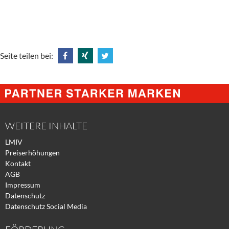
Seite teilen bei:
Share
Share
Tweet
@
@
@
Facebook
Xing
Twitter
WEITERE INHALTE
LMIV
Preiserhöhungen
Kontakt
AGB
Impressum
Datenschutz
Datenschutz Social Media