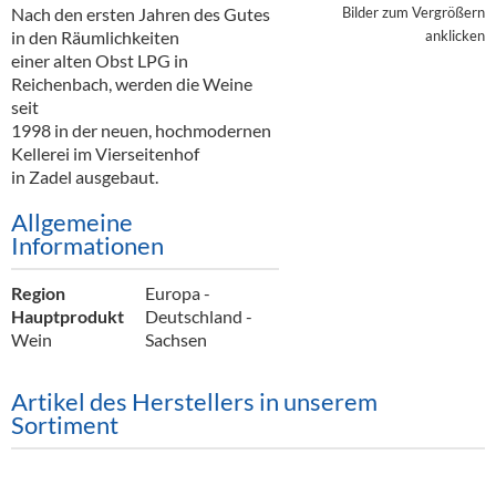
Alkoholfreie Getränke
Nach den ersten Jahren des Gutes
Bilder zum Vergrößern
in den Räumlichkeiten
anklicken
Öle & Küchenartikel
einer alten Obst LPG in
Reichenbach, werden die Weine
Kaffee
seit
1998 in der neuen, hochmodernen
Barzubehör
Kellerei im Vierseitenhof
in Zadel ausgebaut.
Equipment
Allgemeine
Verpackung
Informationen
Hygieneartikel & Desinfektion
Region
Europa -
Hauptprodukt
Deutschland -
Wein
Sachsen
Artikel des Herstellers in unserem
Sortiment