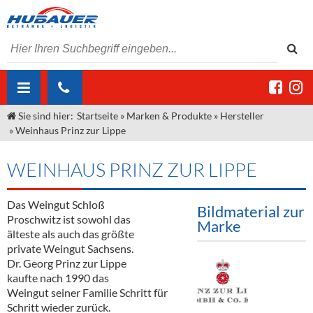
Sie sind hier:
Startseite
»
Marken & Produkte
»
Hersteller
ÜBER UNS
»
Weinhaus Prinz zur Lippe
AKTUELLES
Jobs
WEINHAUS PRINZ ZUR LIPPE
MARKEN & PRODUKTE
Unser Liefergebiet
Angebote Gastronomie & Großhandel
Gastronomie
Das Weingut Schloß
DIENSTLEISTUNGEN
Unser Team
Innovation - Die Neue Art des Bierzapfens
Weine & Schaumwein
Bildmaterial zur
Proschwitz ist sowohl das
Marke
"DroughtMaster"
Großhandel
Kontakt
Sirup
Kommisionskauf & Lieferbedingungen
älteste als auch das größte
private Weingut Sachsens.
Neuigkeiten
Spirituosen
Fremddienstleistungen
Dr. Georg Prinz zur Lippe
kaufte nach 1990 das
Termine
Bier
Weingut seiner Familie Schritt für
Schritt wieder zurück.