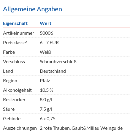
Allgemeine Angaben
Eigenschaft
Wert
Artikelnummer
50006
Preisklasse*
6 - 7 EUR
Farbe
Weiß
Verschluss
Schraubverschluß
Land
Deutschland
Region
Pfalz
Alkoholgehalt
10,5 %
Restzucker
8,0 g/l
Säure
7,5 g/l
Gebinde
6 x 0,75 l
Auszeichnungen
2 rote Trauben, Gault&Millau Weinguide