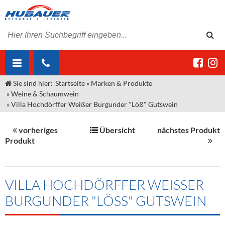
Sie sind hier:
Startseite
»
Marken & Produkte
ÜBER UNS
»
Weine & Schaumwein
»
Villa Hochdörffer Weißer Burgunder "Löß" Gutswein
AKTUELLES
Jobs
MARKEN & PRODUKTE
Unser Liefergebiet
Angebote Gastronomie & Großhandel
vorheriges
Übersicht
nächstes Produkt
Produkt
Gastronomie
DIENSTLEISTUNGEN
Unser Team
Innovation - Die Neue Art des Bierzapfens
Weine & Schaumwein
"DroughtMaster"
Großhandel
Kontakt
Sirup
Kommisionskauf & Lieferbedingungen
VILLA HOCHDÖRFFER WEISSER B
Neuigkeiten
Spirituosen
Fremddienstleistungen
URGUNDER "LÖSS" GUTSWEIN
Termine
Bier