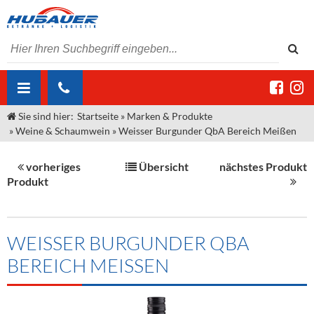
Sie sind hier:
Startseite
»
Marken & Produkte
ÜBER UNS
»
Weine & Schaumwein
»
Weisser Burgunder QbA Bereich Meißen
AKTUELLES
Jobs
vorheriges
Übersicht
nächstes Produkt
MARKEN & PRODUKTE
Unser Liefergebiet
Angebote Gastronomie & Großhandel
Produkt
Gastronomie
DIENSTLEISTUNGEN
Unser Team
Innovation - Die Neue Art des Bierzapfens
Weine & Schaumwein
"DroughtMaster"
Großhandel
Kontakt
Sirup
Kommisionskauf & Lieferbedingungen
WEISSER BURGUNDER QBA
BEREICH MEISSEN
Neuigkeiten
Spirituosen
Fremddienstleistungen
Termine
Bier