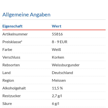
Allgemeine Angaben
Eigenschaft
Wert
Artikelnummer
55816
Preisklasse*
8 - 9 EUR
Farbe
Weiß
Verschluss
Korken
Rebsorten
Weissburgunder
Land
Deutschland
Region
Meissen
Alkoholgehalt
11,5 %
Restzucker
2,7 g/l
Säure
6 g/l