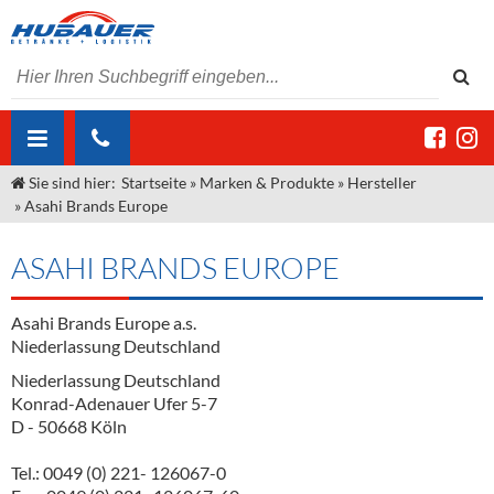
Sie sind hier:
Startseite
»
Marken & Produkte
»
Hersteller
ÜBER UNS
»
Asahi Brands Europe
AKTUELLES
Jobs
ASAHI BRANDS EUROPE
MARKEN & PRODUKTE
Unser Liefergebiet
Angebote Gastronomie & Großhandel
Gastronomie
Asahi Brands Europe a.s.
DIENSTLEISTUNGEN
Unser Team
Innovation - Die Neue Art des Bierzapfens
Weine & Schaumwein
Niederlassung Deutschland
"DroughtMaster"
Großhandel
Kontakt
Sirup
Kommisionskauf & Lieferbedingungen
Niederlassung Deutschland
Konrad-Adenauer Ufer 5-7
Neuigkeiten
Spirituosen
Fremddienstleistungen
D - 50668 Köln
Termine
Bier
Tel.: 0049 (0) 221- 126067-0