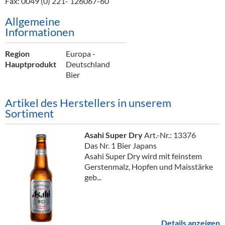
Fax: 0049 (0) 221- 126067-60
Alkoholfreie Getränke
Allgemeine
Öle & Küchenartikel
Informationen
Kaffee
Region
Europa -
Hauptprodukt
Deutschland
Barzubehör
Bier
Equipment
Artikel des Herstellers in unserem
Verpackung
Sortiment
Hygieneartikel & Desinfektion
Asahi Super Dry
Art.-Nr.: 13376
Das Nr. 1 Bier Japans
Asahi Super Dry wird mit feinstem
Gerstenmalz, Hopfen und Maisstärke
geb...
Details anzeigen