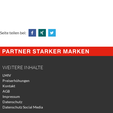
Seite teilen bei:
Share
Share
Tweet
@
@
@
Facebook
Xing
Twitter
WEITERE INHALTE
LMIV
Preiserhöhungen
Kontakt
AGB
Impressum
Datenschutz
Datenschutz Social Media