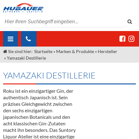
Sie sind hier:
Startseite
»
Marken & Produkte
»
Hersteller
ÜBER UNS
»
Yamazaki Destillerie
AKTUELLES
Jobs
YAMAZAKI DESTILLERIE
MARKEN & PRODUKTE
Unser Liefergebiet
Angebote Gastronomie & Großhandel
Gastronomie
Roku ist ein einzigartiger Gin, der
DIENSTLEISTUNGEN
Unser Team
Innovation - Die Neue Art des Bierzapfens
Weine & Schaumwein
authentisch Japanisch ist. Sein
"DroughtMaster"
Großhandel
Kontakt
Sirup
Kommisionskauf & Lieferbedingungen
präzises Gleichgewicht zwischen
den sechs einzigartigen
Neuigkeiten
Spirituosen
Fremddienstleistungen
japanischen Botanicals und den
acht klassischen Gin-Zutaten
Termine
Bier
macht ihn besonders. Das Suntory
Liquor Atelier ist eine einzigartige