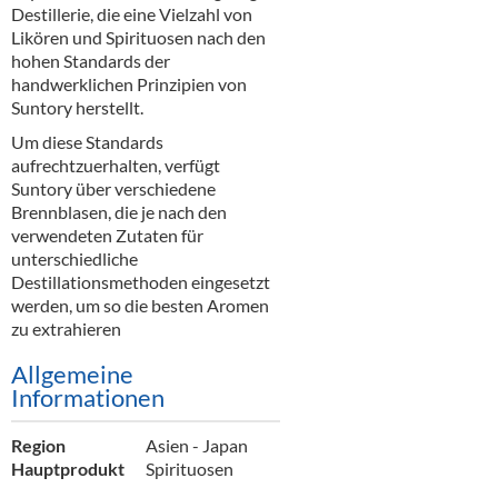
Alkoholfreie Getränke
Destillerie, die eine Vielzahl von
Likören und Spirituosen nach den
Öle & Küchenartikel
hohen Standards der
handwerklichen Prinzipien von
Kaffee
Suntory herstellt.
Um diese Standards
Barzubehör
aufrechtzuerhalten, verfügt
Suntory über verschiedene
Equipment
Brennblasen, die je nach den
verwendeten Zutaten für
Verpackung
unterschiedliche
Destillationsmethoden eingesetzt
Hygieneartikel & Desinfektion
werden, um so die besten Aromen
zu extrahieren
Allgemeine
Informationen
Region
Asien - Japan
Hauptprodukt
Spirituosen