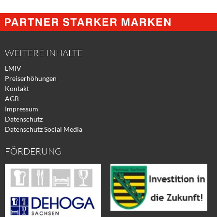
Share
Share
Tweet
@
@
@
Facebook
Xing
Twitter
WEITERE INHALTE
LMIV
Preiserhöhungen
Kontakt
AGB
Impressum
Datenschutz
Datenschutz Social Media
FÖRDERUNG