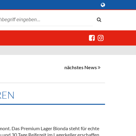
nächstes News
REN
Piemont. Das Premium Lager Bionda steht für echte
 und 30 Tage Reifezeit im Lagerkeller erschaffen