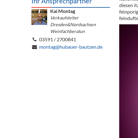
Ihr Ansprechpartner
Barzubeh
diesen i
Kai Montag
feinpori
Ausschankwagen
Verkaufsleiter
Equipme
feindufte
Dresden&Nordsachsen
Gläser
Verpack
Weinfachberatun
03591 / 2700841
Kühlanhänger
Hygienear
montag@hubauer-bautzen.de
Theken + Zubehör