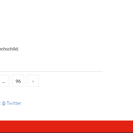
echschild.
...
96
›
 @ Twitter