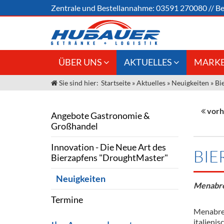
Zentrale und
Bestellannahme:
03591 270080
//
Be
ÜBER UNS
AKTUELLES
MARKE
Sie sind hier:
Startseite
»
Aktuelles
»
Neuigkeiten
»
Bie
Jobs
Angebote Gastronomie &
Weine &
Großhandel
Unser Liefergebiet
Sirup
vorh
Angebote Gastronomie &
Innovation - Die Neue Art des
Großhandel
Unser Team
Bierzapfens "DroughtMaster"
Spirituos
Innovation - Die Neue Art des
Kontakt
Fassbier + Zubehör
Neuigkeiten
Bier
BIE
Bierzapfens "DroughtMaster"
Termine
Alkoholf
Neuigkeiten
Menabrea
Öle & Kü
Termine
Kaffee
Menabrea
italieni