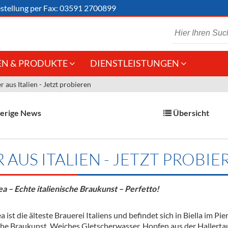
stellung
per Fax: 03591 2700899
N & PRODUKTE
DIENSTLEISTUNGEN
r aus Italien - Jetzt probieren
 Schaumwein
Gastronomie
Kommisionskauf &
Lieferbedingungen
Großhandel
erige News
Übersicht
Fremddienstleistungen
en
R AUS ITALIEN - JETZT PROBIE
reie Getränke
 – Echte italienische Braukunst – Perfetto!
chenartikel
 ist die älteste Brauerei Italiens und befindet sich in Biella im 
sche Braukunst. Weiches Gletscherwasser, Hopfen aus der Hallertau