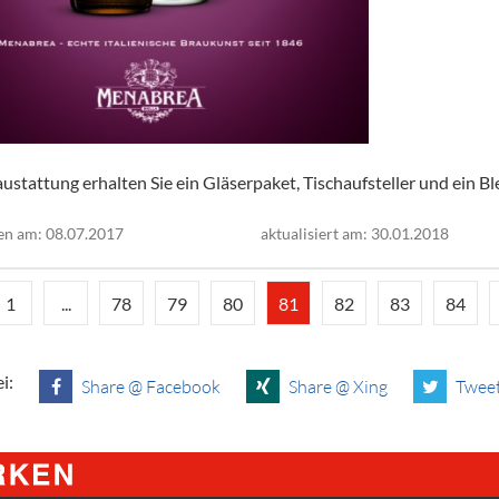
ustattung erhalten Sie ein Gläserpaket, Tischaufsteller und ein Bl
en am: 08.07.2017
aktualisiert am: 30.01.2018
1
...
78
79
80
81
82
83
84
i:
Share @ Facebook
Share @ Xing
Tweet