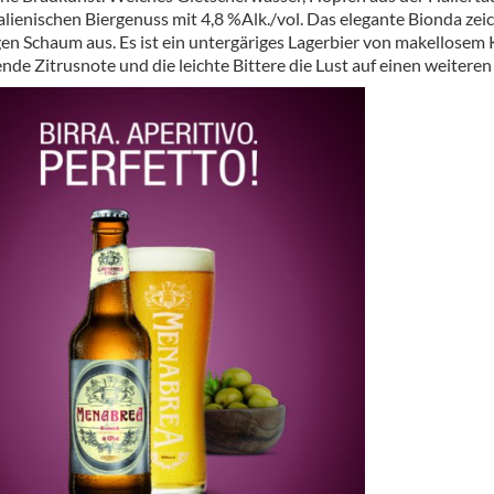
ör
talienischen Biergenuss mit 4,8 %Alk./vol. Das elegante Bionda ze
gen Schaum aus. Es ist ein untergäriges Lagerbier von makellosem
nt
nde Zitrusnote und die leichte Bittere die Lust auf einen weiteren
ung
tikel & Desinfektion