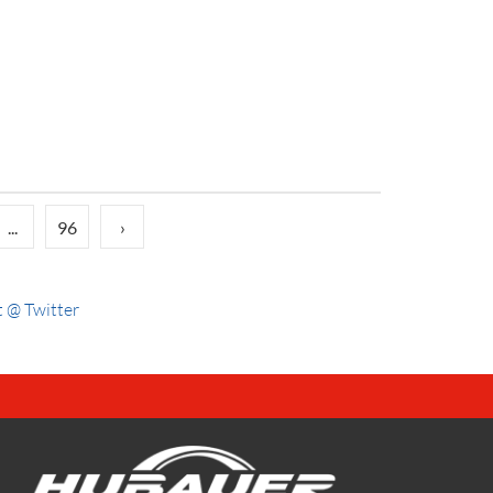
...
96
›
 @ Twitter