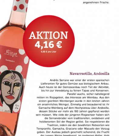
ör
nt
ung
tikel & Desinfektion