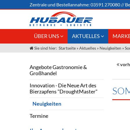
Zentrale und
Bestellannahme:
03591 270080
//
Be
ÜBER UNS
AKTUELLES
MARKE
Sie sind hier:
Startseite
»
Aktuelles
»
Neuigkeiten
»
So
Jobs
Angebote Gastronomie &
Weine &
Großhandel
Unser Liefergebiet
Sirup
vorh
Angebote Gastronomie &
Innovation - Die Neue Art des
Großhandel
Unser Team
Bierzapfens "DroughtMaster"
Spirituos
Innovation - Die Neue Art des
Kontakt
Fassbier + Zubehör
Neuigkeiten
Bier
SOM
Bierzapfens "DroughtMaster"
Termine
Alkoholf
Neuigkeiten
Öle & Kü
Termine
Kaffee