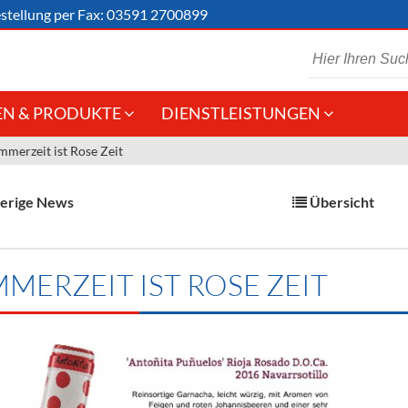
stellung
per Fax: 03591 2700899
N & PRODUKTE
DIENSTLEISTUNGEN
mmerzeit ist Rose Zeit
 Schaumwein
Gastronomie
Kommisionskauf &
Lieferbedingungen
Großhandel
erige News
Übersicht
Fremddienstleistungen
en
MERZEIT IST ROSE ZEIT
reie Getränke
chenartikel