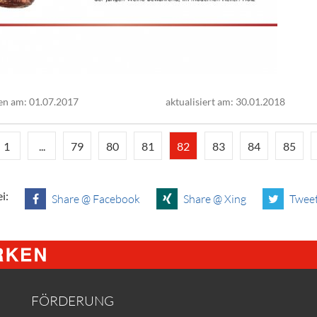
en am: 01.07.2017
aktualisiert am: 30.01.2018
1
...
79
80
81
82
83
84
85
i:
Share @ Facebook
Share @ Xing
Tweet
FÖRDERUNG