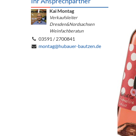
Ihr Ansprechpartner
Barzubeh
Kai Montag
Ausschankwagen
Verkaufsleiter
Equipme
Dresden&Nordsachsen
Gläser
Verpack
Weinfachberatun
03591 / 2700841
Kühlanhänger
Hygienear
montag@hubauer-bautzen.de
Theken + Zubehör