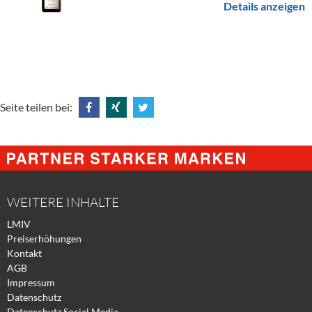
Details anzeigen
Seite teilen bei:
Share
Share
Tweet
@
@
@
Facebook
Xing
Twitter
WEITERE INHALTE
LMIV
Preiserhöhungen
Kontakt
AGB
Impressum
Datenschutz
Datenschutz Social Media