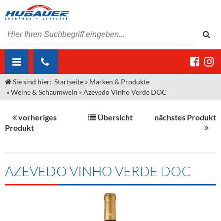
Sie sind hier:
Startseite
»
Marken & Produkte
ÜBER UNS
»
Weine & Schaumwein
»
Azevedo Vinho Verde DOC
AKTUELLES
Jobs
vorheriges
Übersicht
nächstes Produkt
MARKEN & PRODUKTE
Unser Liefergebiet
Angebote Gastronomie & Großhandel
Produkt
Gastronomie
DIENSTLEISTUNGEN
Unser Team
Innovation - Die Neue Art des Bierzapfens
Weine & Schaumwein
"DroughtMaster"
Großhandel
Kontakt
Sirup
Kommisionskauf & Lieferbedingungen
AZEVEDO VINHO VERDE DOC
Neuigkeiten
Spirituosen
Fremddienstleistungen
Termine
Bier