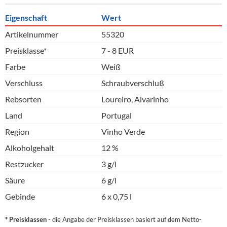
Eigenschaft
Wert
Artikelnummer
55320
Preisklasse*
7 - 8 EUR
Farbe
Weiß
Verschluss
Schraubverschluß
Rebsorten
Loureiro, Alvarinho
Land
Portugal
Region
Vinho Verde
Alkoholgehalt
12 %
Restzucker
3 g/l
Säure
6 g/l
Gebinde
6 x 0,75 l
* Preisklassen
- die Angabe der Preisklassen basiert auf dem Netto-