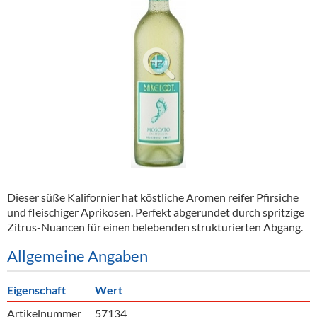
Alkoholfreie Getränke
Öle & Küchenartikel
Kaffee
Barzubehör
Equipment
Verpackung
Hygieneartikel & Desinfektion
Dieser süße Kalifornier hat köstliche Aromen reifer Pfirsiche
und fleischiger Aprikosen. Perfekt abgerundet durch spritzige
Zitrus-Nuancen für einen belebenden strukturierten Abgang.
Allgemeine Angaben
Eigenschaft
Wert
Artikelnummer
57134