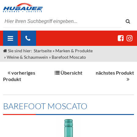
Sie sind hier:
Startseite
»
Marken & Produkte
ÜBER UNS
»
Weine & Schaumwein
»
Barefoot Moscato
AKTUELLES
Jobs
vorheriges
Übersicht
nächstes Produkt
MARKEN & PRODUKTE
Unser Liefergebiet
Angebote Gastronomie & Großhandel
Produkt
Gastronomie
DIENSTLEISTUNGEN
Unser Team
Innovation - Die Neue Art des Bierzapfens
Weine & Schaumwein
"DroughtMaster"
Großhandel
Kontakt
Sirup
Kommisionskauf & Lieferbedingungen
BAREFOOT MOSCATO
Neuigkeiten
Spirituosen
Fremddienstleistungen
Termine
Bier