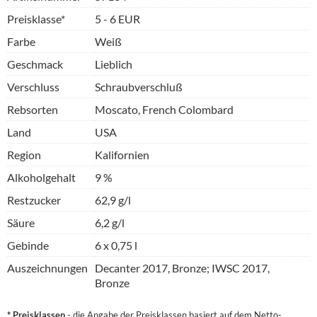
Preisklasse*
5 - 6 EUR
Farbe
Weiß
Geschmack
Lieblich
Verschluss
Schraubverschluß
Rebsorten
Moscato, French Colombard
Land
USA
Region
Kalifornien
Alkoholgehalt
9 %
Restzucker
62,9 g/l
Säure
6,2 g/l
Gebinde
6 x 0,75 l
Auszeichnungen
Decanter 2017, Bronze; IWSC 2017,
Bronze
* Preisklassen
- die Angabe der Preisklassen basiert auf dem Netto-