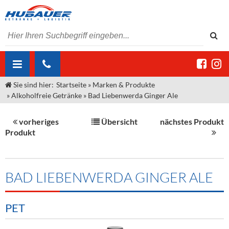
Sie sind hier:
Startseite
»
Marken & Produkte
ÜBER UNS
»
Alkoholfreie Getränke
»
Bad Liebenwerda Ginger Ale
AKTUELLES
Jobs
vorheriges
Übersicht
nächstes Produkt
MARKEN & PRODUKTE
Unser Liefergebiet
Angebote Gastronomie & Großhandel
Produkt
Gastronomie
DIENSTLEISTUNGEN
Unser Team
Innovation - Die Neue Art des Bierzapfens
Weine & Schaumwein
"DroughtMaster"
Großhandel
Kontakt
Sirup
Kommisionskauf & Lieferbedingungen
BAD LIEBENWERDA GINGER ALE
Neuigkeiten
Spirituosen
Fremddienstleistungen
PET
Termine
Bier