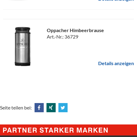
Oppacher Himbeerbrause
Art.-Nr.: 36729
Details anzeigen
Seite teilen bei:
Share
Share
Tweet
@
@
@
Facebook
Xing
Twitter