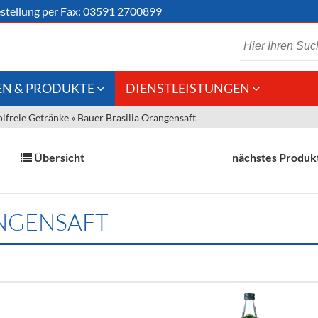
stellung
per Fax: 03591 2700899
N & PRODUKTE
DIENSTLEISTUNGEN
lfreie Getränke
»
Bauer Brasilia Orangensaft
 Schaumwein
Gastronomie
Kommisionskauf &
Lieferbedingungen
Großhandel
Übersicht
nächstes Produk
Fremddienstleistungen
en
ANGENSAFT
reie Getränke
chenartikel