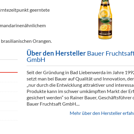
ör
Erntezeitpunkt geerntete
nt
ht mandarinenähnlichem
ung
n brasilianischen Orangen.
tikel & Desinfektion
Über den Hersteller
Bauer Fruchtsaf
GmbH
Seit der Gründung in Bad Liebenwerda im Jahre 199
setzt man bei Bauer auf Qualität und Innovation, de
„nur durch die Entwicklung attraktiver und interess
Produkte kann im schwer umkämpften Markt der Erf
gesichert werden” so Rainer Bauer, Geschäftsführer 
Bauer Fruchtsaft GmbH....
Mehr über den Hersteller erfah