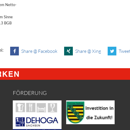
dem Netto-
im Sinne
§13 BGB
i:
Share @ Facebook
Share @ Xing
Tweet
FÖRDERUNG