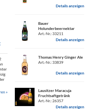
Details anzeigen
Bauer
Holunderbeernektar
Art.-Nr.: 33211
Details anzeigen
t
Thomas Henry Ginger Ale
2
Art.-Nr.: 33839
nn
anter
Details anzeigen
olg
der
Lausitzer Maracuja
ren »
Fruchtsaftgetränk
Art.-Nr.: 26357
Details anzeigen