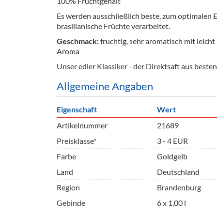
100% Fruchtgehalt
Barzubeh
Es werden ausschließlich beste, zum optimalen 
brasilianische Früchte verarbeitet.
Ausschankwagen
Equipme
Geschmack:
fruchtig, sehr aromatisch mit leic
Gläser
Verpack
Aroma
Unser edler Klassiker - der Direktsaft aus beste
Kühlanhänger
Hygienear
Allgemeine Angaben
Theken + Zubehör
Eigenschaft
Wert
Artikelnummer
21689
Preisklasse*
3 - 4 EUR
Farbe
Goldgelb
Land
Deutschland
Region
Brandenburg
Gebinde
6 x 1,00 l