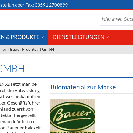
stellung
per Fax: 03591 2700899
N & PRODUKTE
DIENSTLEISTUNGEN
ller
»
Bauer Fruchtsaft GmbH
 Schaumwein
Gastronomie
Kommisionskauf &
Lieferbedingungen
Großhandel
 GMBH
Fremddienstleistungen
en
1992 setzt man bei
Bildmaterial zur Marke
urch die Entwicklung
m schwer umkämpften
reie Getränke
uer, Geschäftsführer
hland zuerst von
chenartikel
ektar hergestellt
genau definierten
von Bauer entwickelt