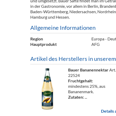
und umgesetzt. Bauer Säfte findet man im Getr
Barzubeh
in der Gastronomie, vor allem in Berlin, Branden
Baden-Württemberg, Niedersachsen, Nordrhein
Ausschankwagen
Equipme
Hamburg und Hessen.
Gläser
Verpack
Allgemeine Informationen
Kühlanhänger
Hygienear
Region
Europa - Deu
Hauptprodukt
AFG
Theken + Zubehör
Artikel des Herstellers in unsere
Bauer Bananennektar
Art.
22524
Fruchtgehalt:
mindestens 25%, aus
Bananenmark.
Zutaten:
...
Details