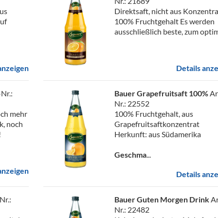
Nr.: 21689
aus
Direktsaft, nicht aus Konzentr
auf
100% Fruchtgehalt Es werden
ausschließlich beste, zum optim
 anzeigen
Details anz
-Nr.:
Bauer Grapefruitsaft 100%
Ar
Nr.: 22552
och mehr
100% Fruchtgehalt, aus
k, noch
Grapefruitsaftkonzentrat
!
Herkunft: aus Südamerika
Geschma
...
 anzeigen
Details anz
Nr.:
Bauer Guten Morgen Drink
Ar
Nr.: 22482