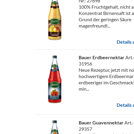
Nr.: 27898
100% Fruchtgehalt, nicht 
Konzentrat Birnensaft ist 
Grund der geringen Säure
magenfreundl...
Details
Bauer Erdbeernektar
Art.
31956
Neue Rezeptur, jetzt mit n
hochwertigem Erdbeermar
erdbeeriger im Geschmack
min...
Details
Bauer Guavennektar
Art.-
29357