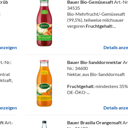
trüb
Bauer Bio-Gemüsesaft
Art.-Nr.
34535
t
Bio-Mehrfrucht/-Gemüsesaft
(99,5%), teilweise milchsauer
vergoren
Fruchtgehalt:
...
 anzeigen
Details anz
t.-Nr.:
Bauer Bio-Sanddornnektar
Ar
Nr.: 34600
entrat
Nektar, aus Bio-Sanddornsaft
ktsaft,
Fruchtgehalt:
mindestens 35%
DE-ÖKO-...
 anzeigen
Details anz
aft
Art.-
Bauer Brasilia Orangensaft
Art