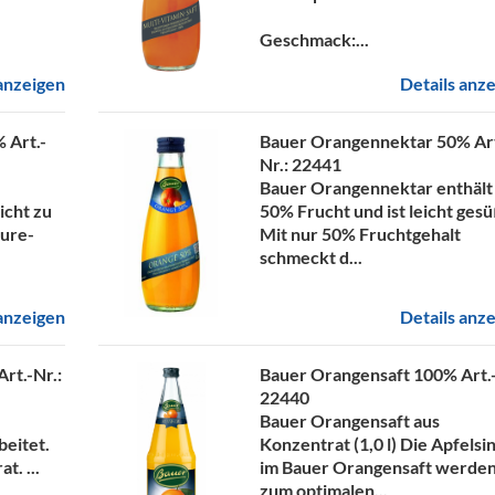
Geschmack:...
 anzeigen
Details anz
0%
Art.-
Bauer Orangennektar 50%
Ar
Nr.: 22441
Bauer Orangennektar enthält
icht zu
50% Frucht und ist leicht gesü
äure-
Mit nur 50% Fruchtgehalt
schmeckt d...
 anzeigen
Details anz
Art.-Nr.:
Bauer Orangensaft 100%
Art.
22440
Bauer Orangensaft aus
beitet.
Konzentrat (1,0 l) Die Apfelsi
 ​ ...
im Bauer Orangensaft werde
zum optimalen...