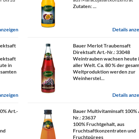
Zutaten: ...
 anzeigen
Details anz
ektsaft
Bauer Merlot Traubensaft
Direktsaft
Art.-Nr.: 33048
ektsaft
Weintrauben wachsen heute 
te in
aller Welt. Ca. 80 % der gesa
gesamten
Weltproduktion werden zur
Weinherstel...
 anzeigen
Details anz
100%
Art.-
Bauer Multivitaminsaft 100%
Nr.: 23637
100% Fruchtgehalt, aus
und
Fruchtsaftkonzentraten und
Fruchtpürees