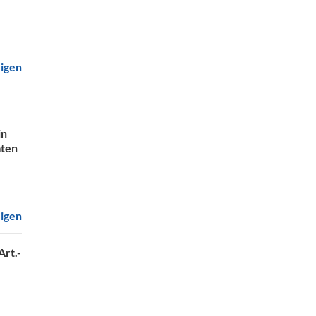
eigen
in
mten
eigen
Art.-