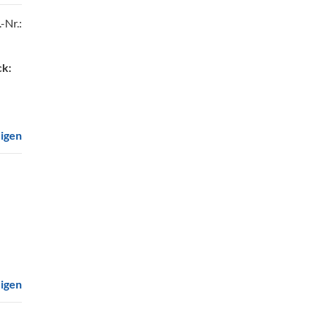
.-Nr.:
k:
eigen
:
eigen