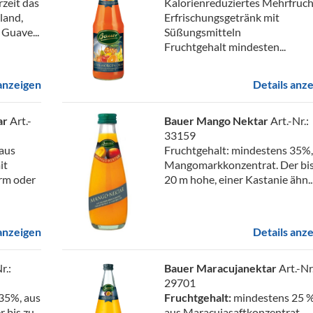
zeit das
Kalorienreduziertes Mehrfruch
land,
Erfrischungsgetränk mit
 Guave...
Süßungsmitteln
Fruchtgehalt mindesten...
 anzeigen
Details anz
ar
Art.-
Bauer Mango Nektar
Art.-Nr.:
33159
 aus
Fruchtgehalt: mindestens 35%,
it
Mangomarkkonzentrat. Der bis
arm oder
20 m hohe, einer Kastanie ähn..
 anzeigen
Details anz
r.:
Bauer Maracujanektar
Art.-Nr.
29701
35%, aus
Fruchtgehalt:
mindestens 25 %
 bis zu
aus Maracujasaftkonzentrat