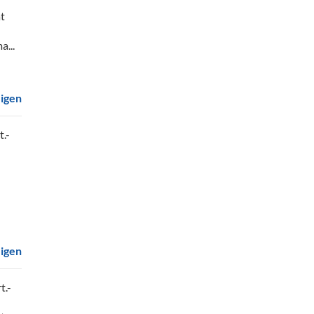
at
a...
eigen
t.-
eigen
t.-