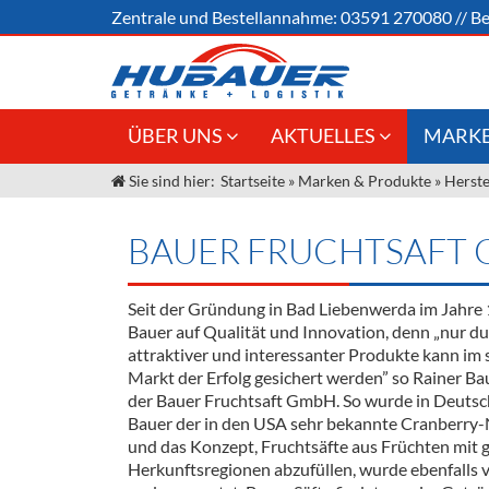
Zentrale und
Bestellannahme:
03591 270080
//
Be
ÜBER UNS
AKTUELLES
MARKE
Sie sind hier:
Startseite
»
Marken & Produkte
»
Herste
Jobs
Angebote Gastronomie &
Weine &
Großhandel
Unser Liefergebiet
Sirup
BAUER FRUCHTSAFT
Innovation - Die Neue Art des
Unser Team
Bierzapfens "DroughtMaster"
Spirituos
Seit der Gründung in Bad Liebenwerda im Jahre 
Kontakt
Fassbier + Zubehör
Neuigkeiten
Bier
Bauer auf Qualität und Innovation, denn „nur d
attraktiver und interessanter Produkte kann i
Termine
Alkoholf
Markt der Erfolg gesichert werden” so Rainer Ba
der Bauer Fruchtsaft GmbH. So wurde in Deutsc
Öle & Kü
Bauer der in den USA sehr bekannte Cranberry-N
und das Konzept, Fruchtsäfte aus Früchten mit 
Kaffee
Herkunftsregionen abzufüllen, wurde ebenfalls 