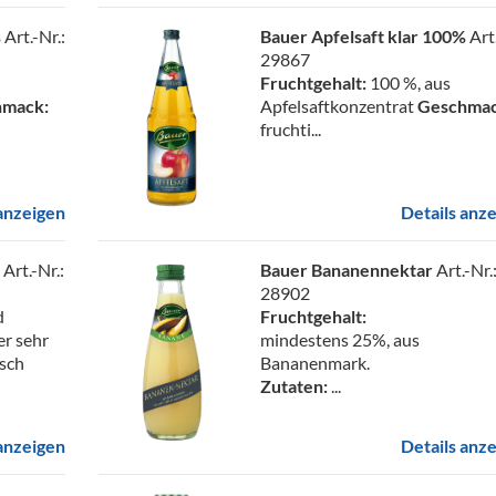
%
Art.-Nr.:
Bauer Apfelsaft klar 100%
Art
29867
Fruchtgehalt:
100 %, aus
hmack:
Apfelsaftkonzentrat
Geschmac
fruchti...
 anzeigen
Details anz
b
Art.-Nr.:
Bauer Bananennektar
Art.-Nr.
28902
d
Fruchtgehalt:
er sehr
mindestens 25%, aus
isch
Bananenmark.
Zutaten:
...
 anzeigen
Details anz