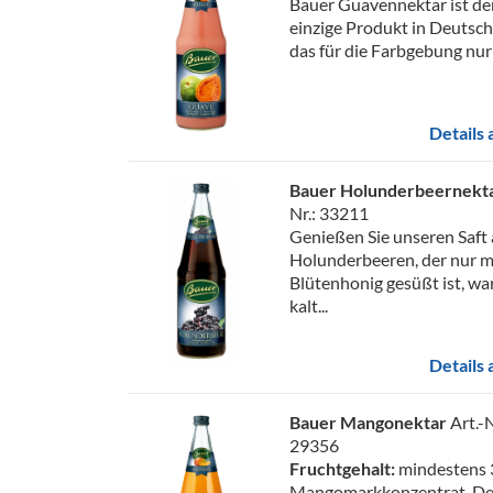
Bauer Guavennektar ist der
einzige Produkt in Deutsch
das für die Farbgebung nur
Details
Bauer Holunderbeernekt
Nr.: 33211
Genießen Sie unseren Saft
Holunderbeeren, der nur m
Blütenhonig gesüßt ist, w
kalt...
Details
Bauer Mangonektar
Art.-N
29356
Fruchtgehalt:
mindestens 
Mangomarkkonzentrat. Der