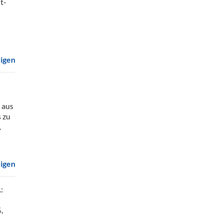
t-
eigen
 aus
 zu
.
eigen
:
,