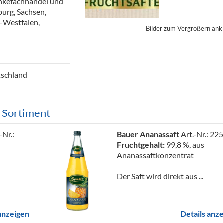
änkefachhandel und
ör
burg, Sachsen,
-Westfalen,
Bilder zum Vergrößern ank
nt
ung
tikel & Desinfektion
tschland
m Sortiment
-Nr.:
Bauer Ananassaft
Art.-Nr.: 22
Fruchtgehalt:
99,8 %, aus
Ananassaftkonzentrat
Der Saft wird direkt aus ...
 anzeigen
Details anz