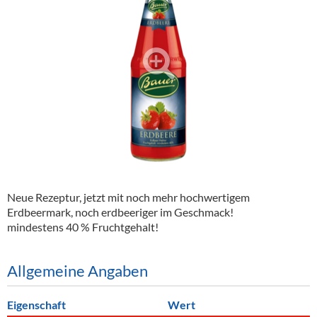
Alkoholfreie Getränke
Öle & Küchenartikel
Kaffee
Barzubehör
Equipment
Verpackung
Hygieneartikel & Desinfektion
Neue Rezeptur, jetzt mit noch mehr hochwertigem
Erdbeermark, noch erdbeeriger im Geschmack!
mindestens 40 % Fruchtgehalt!
Allgemeine Angaben
Eigenschaft
Wert