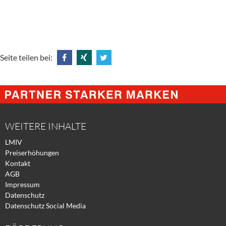
Seite teilen bei:
Share
Share
Tweet
@
@
@
Facebook
Xing
Twitter
WEITERE INHALTE
LMIV
Preiserhöhungen
Kontakt
AGB
Impressum
Datenschutz
Datenschutz Social Media