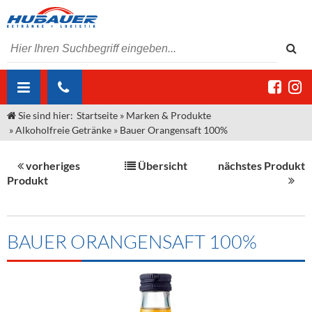
Sie sind hier:
Startseite
»
Marken & Produkte
ÜBER UNS
»
Alkoholfreie Getränke
»
Bauer Orangensaft 100%
AKTUELLES
Jobs
vorheriges
Übersicht
nächstes Produkt
MARKEN & PRODUKTE
Unser Liefergebiet
Angebote Gastronomie & Großhandel
Produkt
Gastronomie
DIENSTLEISTUNGEN
Unser Team
Innovation - Die Neue Art des Bierzapfens
Weine & Schaumwein
"DroughtMaster"
Großhandel
Kontakt
Sirup
Kommisionskauf & Lieferbedingungen
BAUER ORANGENSAFT 100%
Neuigkeiten
Spirituosen
Fremddienstleistungen
Termine
Bier