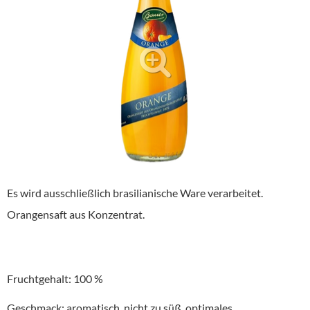
Alkoholfreie Getränke
Öle & Küchenartikel
Kaffee
Barzubehör
Equipment
Verpackung
Hygieneartikel & Desinfektion
Es wird ausschließlich brasilianische Ware verarbeitet.
Orangensaft aus Konzentrat.
Fruchtgehalt: 100 %
Geschmack: aromatisch, nicht zu süß, optimales