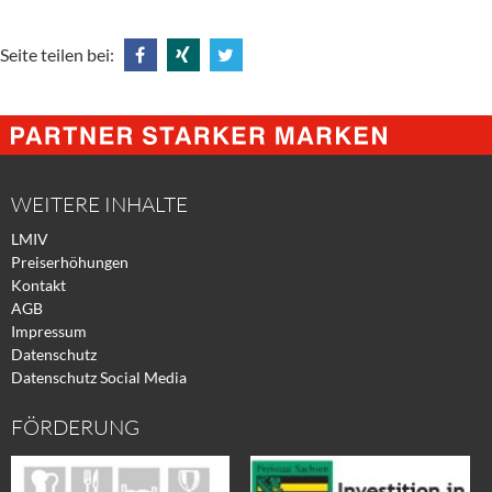
Seite teilen bei:
Share
Share
Tweet
@
@
@
Facebook
Xing
Twitter
WEITERE INHALTE
LMIV
Preiserhöhungen
Kontakt
AGB
Impressum
Datenschutz
Datenschutz Social Media
FÖRDERUNG