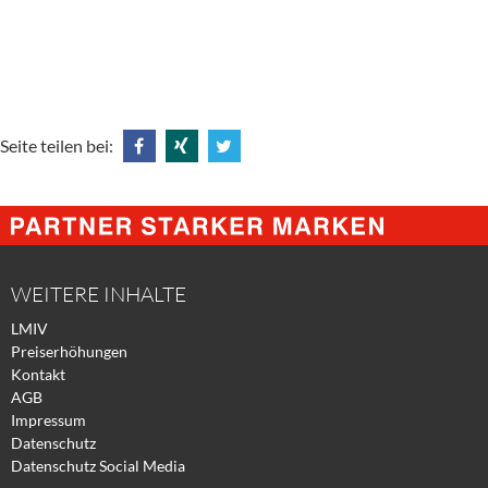
Seite teilen bei:
Share
Share
Tweet
@
@
@
Facebook
Xing
Twitter
WEITERE INHALTE
LMIV
Preiserhöhungen
Kontakt
AGB
Impressum
Datenschutz
Datenschutz Social Media