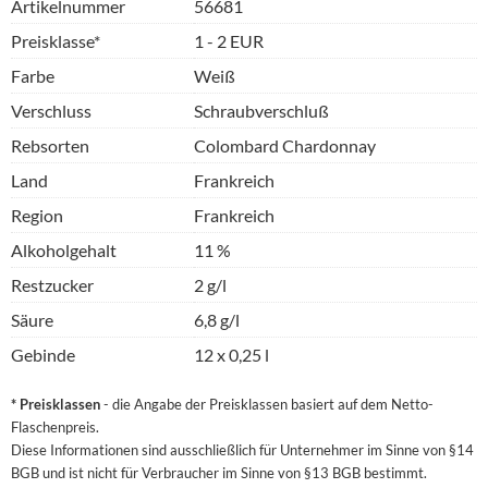
Artikelnummer
56681
Preisklasse*
1 - 2 EUR
Farbe
Weiß
Verschluss
Schraubverschluß
Rebsorten
Colombard Chardonnay
Land
Frankreich
Region
Frankreich
Alkoholgehalt
11 %
Restzucker
2 g/l
Säure
6,8 g/l
Gebinde
12 x 0,25 l
* Preisklassen
- die Angabe der Preisklassen basiert auf dem Netto-
Flaschenpreis.
Diese Informationen sind ausschließlich für Unternehmer im Sinne von §14
BGB und ist nicht für Verbraucher im Sinne von §13 BGB bestimmt.