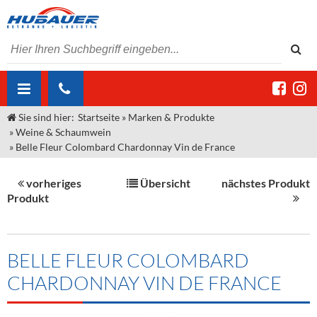
Sie sind hier:
Startseite
»
Marken & Produkte
ÜBER UNS
»
Weine & Schaumwein
»
Belle Fleur Colombard Chardonnay Vin de France
AKTUELLES
Jobs
MARKEN & PRODUKTE
Unser Liefergebiet
Angebote Gastronomie & Großhandel
vorheriges
Übersicht
nächstes Produkt
Produkt
Gastronomie
DIENSTLEISTUNGEN
Unser Team
Innovation - Die Neue Art des Bierzapfens
Weine & Schaumwein
"DroughtMaster"
Großhandel
Kontakt
Sirup
Kommisionskauf & Lieferbedingungen
BELLE FLEUR COLOMBARD
Neuigkeiten
Spirituosen
Fremddienstleistungen
CHARDONNAY VIN DE FRANCE
Termine
Bier