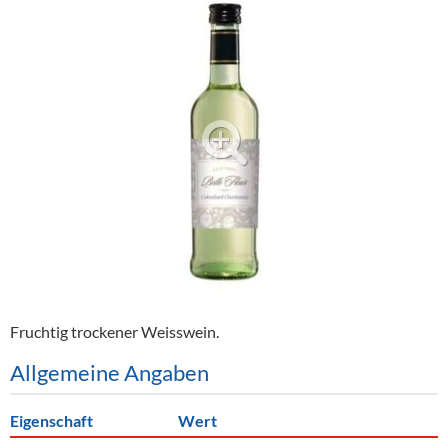
Alkoholfreie Getränke
Öle & Küchenartikel
Kaffee
Barzubehör
Equipment
Verpackung
Hygieneartikel & Desinfektion
Fruchtig trockener Weisswein.
Allgemeine Angaben
Eigenschaft
Wert