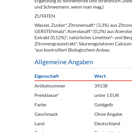
Ergänzung zu Sonnenbrille und Strandtuch. (Aber
Barzubeh
und Schneemann, wenn man mag.)
ZUTATEN
Ausschankwagen
Equipme
Wasser, Zucker*, Zitronensaft* (3,3%) aus Zitro
Gläser
Verpack
GERSTENmalz*, Acerolasaft* (0,2%) aus Acerola
Extrakt (0,12%)*, natürliches Limetten*- und B
Kühlanhänger
Hygienear
Zitronengrasextrakt*, Säureregulatoren Calci
*aus kontrolliert Biologischem Anbau
Theken + Zubehör
Allgemeine Angaben
Eigenschaft
Wert
Artikelnummer
39138
Preisklasse*
unter 1 EUR
Farbe
Goldgelb
Geschmack
Ohne Angabe
Land
Deutschland