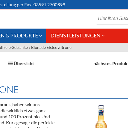
stellung
per Fax: 03591 2700899
N & PRODUKTE
DIENSTLEISTUNGEN
lfreie Getränke
»
Bionade Eistee Zitrone
 Schaumwein
Gastronomie
Kommisionskauf &
Lieferbedingungen
Großhandel
Übersicht
nächstes Produk
Fremddienstleistungen
en
RONE
reie Getränke
araus, haben wir uns
chenartikel
die wirklich etwas ganz
 und 100 Prozent bio. Und
d. Kurz gesagt: die perfekte