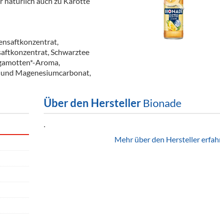
 natürlich auch zu Karotte
ör
nt
nensaftkonzentrat,
ung
saftkonzentrat, Schwarztee
ergamotten*-Aroma,
tikel & Desinfektion
um und Magenesiumcarbonat,
Über den Hersteller
Bionade
.
Mehr über den Hersteller erfah