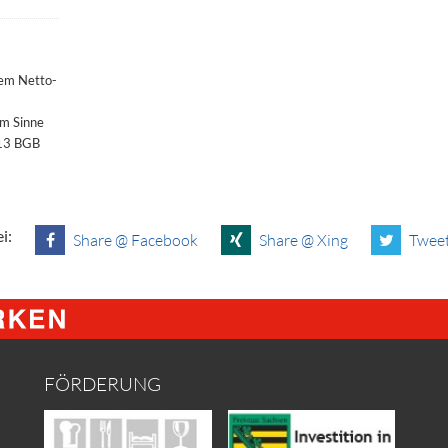
dem Netto-
im Sinne
§13 BGB
i:
Share @ Facebook
Share @ Xing
Tweet
FÖRDERUNG