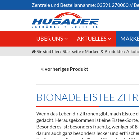
Zentrale und
Bestellannahme:
03591 270080
//
Be
ÜBER UNS
AKTUELLES
MARKE
Sie sind hier:
Startseite
»
Marken & Produkte
»
Alkoho
Jobs
Angebote Gastronomie &
Weine &
Großhandel
Unser Liefergebiet
Sirup
vorheriges Produkt
Innovation - Die Neue Art des
Unser Team
Bierzapfens "DroughtMaster"
Spirituos
Kontakt
Fassbier + Zubehör
Neuigkeiten
Bier
BIONADE EISTEE ZIT
Termine
Alkoholf
Wenn das Leben dir Zitronen gibt, mach Eistee d
Öle & Kü
gedacht. Herausgekommen ist eine Eistee-Sorte, 
Besonderes ist: besonders fruchtig, weniger süß
Kaffee
darum auch ganz besonders lecker und erfrischen