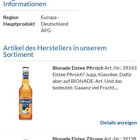
Informationen
Alkoholfreie Getränke
Öle & Küchenartikel
Region
Europa -
Hauptprodukt
Deutschland
Kaffee
AFG
Barzubehör
Artikel des Herstellers in unserem
Sortiment
Equipment
Verpackung
Bionade Eistee Pfirsich
Art.-Nr.: 39143
Eistee Pfirsich? Jupp, Klassiker. Dafür
Hygieneartikel & Desinfektion
aber auf BIONADE-Art. Und das
bedeutet: Gaaanz viel Frucht,...
Details anzeigen
Bionade Eistee Zitrone
Art.-Nr.: 39138