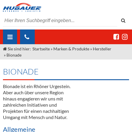
Sie sind hier:
Startseite
»
Marken & Produkte
»
Hersteller
ÜBER UNS
»
Bionade
AKTUELLES
Jobs
BIONADE
MARKEN & PRODUKTE
Unser Liefergebiet
Angebote Gastronomie & Großhandel
Gastronomie
Bionade ist ein Rhöner Urgestein.
DIENSTLEISTUNGEN
Unser Team
Innovation - Die Neue Art des Bierzapfens
Weine & Schaumwein
Aber auch über unsere Region
"DroughtMaster"
Großhandel
Kontakt
Sirup
Kommisionskauf & Lieferbedingungen
hinaus engagieren wir uns mit
zahlreichen Initiativen und
Neuigkeiten
Spirituosen
Fremddienstleistungen
Projekten für einen nachhaltigen
Umgang mit Mensch und Natur.
Termine
Bier
Allgemeine